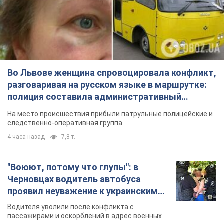
Во Львове женщина спровоцировала конфликт,
разговаривая на русском языке в маршрутке:
полиция составила административный
протокол. Видео
На место происшествия прибыли патрульные полицейские и
следственно-оперативная группа
4 часа назад
7,8 т.
"Воюют, потому что глупы": в
Черновцах водитель автобуса
проявил неуважение к украинским
военным и поплатился за это.
Водителя уволили после конфликта с
Видео
пассажирами и оскорблений в адрес военных