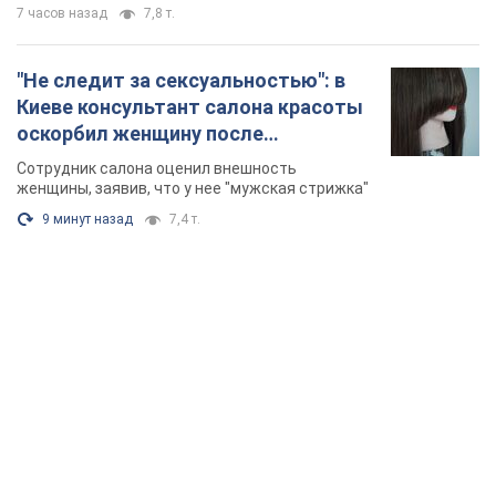
7 часов назад
7,8 т.
"Не следит за сексуальностью": в
Киеве консультант салона красоты
оскорбил женщину после
химиотерапии, разгорелся скандал.
Сотрудник салона оценил внешность
Фото
женщины, заявив, что у нее "мужская стрижка"
9 минут назад
7,4 т.