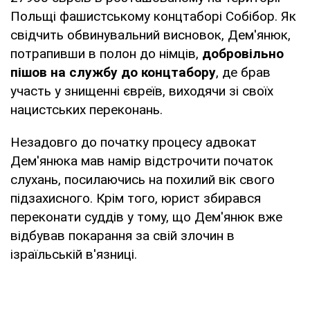
Польщі фашистському концтаборі Собібор. Як
свідчить обвинувальний висновок, Дем'янюк,
потрапивши в полон до німців,
добровільно
пішов на службу до концтабору
, де брав
участь у знищенні євреїв, виходячи зі своїх
нацистських переконань.
Незадовго до початку процесу адвокат
Дем'янюка мав намір відстрочити початок
слухань, посилаючись на похилий вік свого
підзахисного. Крім того, юрист збирався
переконати суддів у тому, що Дем'янюк вже
відбував покарання за свій злочин в
ізраїльській в'язниці.