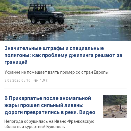
Значительные штрафы и специальные
полигоны: как проблему джипинга решают за
границей
Украине не помешает взять пример со стран Европы
8.08.2026 05:10
1,9 т.
В Прикарпатье после аномальной
жары прошел сильный ливень:
дороги превратились в реки. Видео
Непогода обрушилась на Ивано-Франковскую
область и курортный Буковель