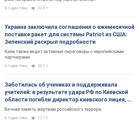
8 годин тому
32,5 т.
Украина заключила соглашения о ежемесячной
поставке ракет для системы Patriot из США:
Зеленский раскрыл подробности
Киев также ведет активные переговоры с европейскими
партнерами
6 годин тому
35,7 т.
Заботилась об учениках и поддерживала
учителей: в результате удара РФ по Киевской
области погибли директор киевского лицея, её
муж и внук
Вечная память жертвам российского террора
6 годин тому
17,7 т.