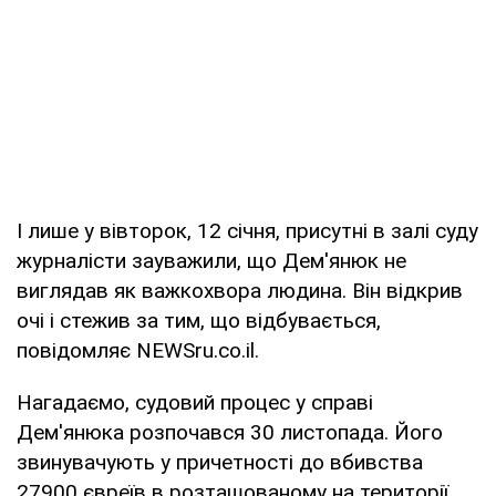
І лише у вівторок, 12 січня, присутні в залі суду
журналісти зауважили, що Дем'янюк не
виглядав як важкохвора людина. Він відкрив
очі і стежив за тим, що відбувається,
повідомляє NEWSru.co.il.
Нагадаємо, судовий процес у справі
Дем'янюка розпочався 30 листопада. Його
звинувачують у причетності до вбивства
27900 євреїв в розташованому на території