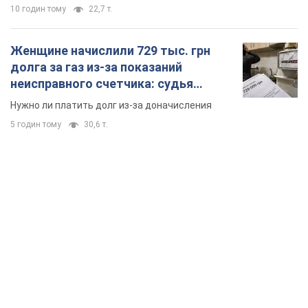
10 годин тому
22,7 т.
Женщине начислили 729 тыс. грн
долга за газ из-за показаний
неисправного счетчика: судья
вынес неожиданное решение
Нужно ли платить долг из-за доначисления
5 годин тому
30,6 т.