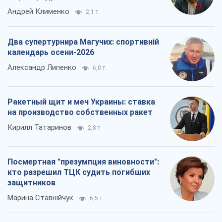
Андрей Клименко
2,1 т.
Два супертурнира Магучих: спортивній
календарь осени-2026
Александр Липенко
6,0 т.
Ракетный щит и меч Украины: ставка
на производство собственных ракет
Кирилл Татаринов
2,8 т.
Посмертная "презумпция виновности":
кто разрешил ТЦК судить погибших
защитников
Марина Ставнійчук
6,5 т.