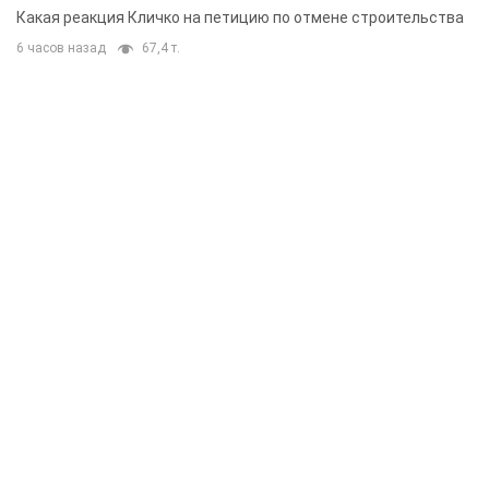
небоскреба "московского верующего"
Какая реакция Кличко на петицию по отмене строительства
6 часов назад
67,4 т.