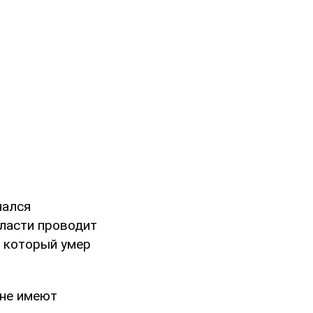
чался
бласти проводит
, который умер
 не имеют