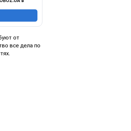
 OBOZ.UA в
ебуют от
во все дела по
тях.