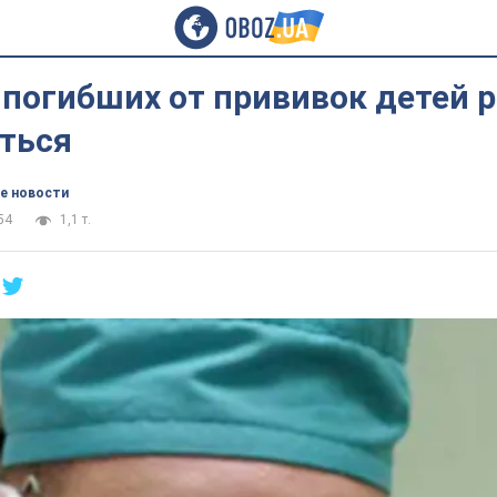
 погибших от прививок детей 
ться
е новости
54
1,1 т.