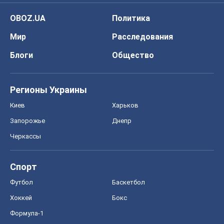
Черкассы
Спорт
Футбол
Баскетбол
Хоккей
Бокс
Формула-1
Моя школа
ГДЗ
Учебники
Онлайн уроки
ДПА
ЗНО
НМТ
СНГ решебники
Авто
Тест Драйв
Электромобили