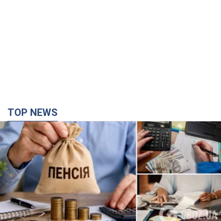
Украинцы "хакнули" Пенсионный фонд:
выплаты массово увеличивают из-за исков, но
денег не хватает
Как пересчитывают пенсии
2 часа назад
50,1 т.
Под атакой был НПЗ: в российском Ярославле
прогремела серия взрывов. Фото и видео