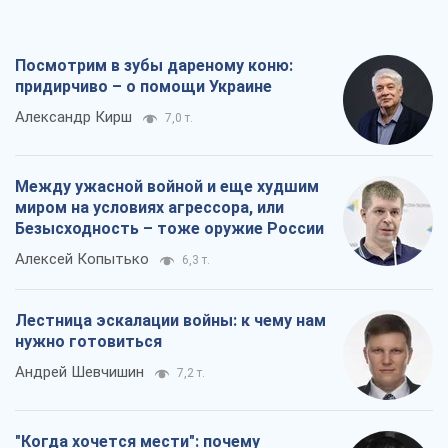
6,3 т.
Лестница эскалации войны: к чему нам
нужно готовиться
Андрей Шевчишин
7,2 т.
"Когда хочется мести": почему
стратегия Украины должна оставаться
другой
Серж Марко
7,7 т.
Все мнения