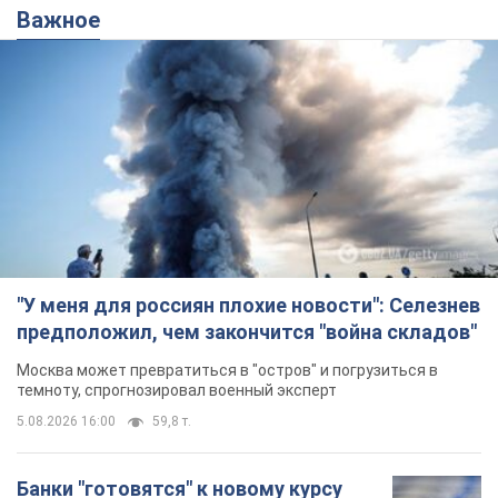
"У меня для россиян плохие новости": Селезнев
предположил, чем закончится "война складов"
Москва может превратиться в "остров" и погрузиться в
темноту, спрогнозировал военный эксперт
5.08.2026 16:00
59,8 т.
Банки "готовятся" к новому курсу
доллара: украинцам рассказали,
чего ожидать
Каким будет курс валюты в обменниках
10 часов назад
116,5 т.
"Джипинг разрушает экосистемы,
которые формировались сотни
лет": в Greenpeace забили тревогу
В высокогорье расположены альпийские и
субальпийские луга – редкие природные