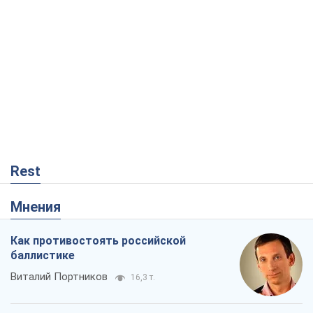
Мнения
Как противостоять российской
баллистике
Виталий Портников
16,3 т.
Несмотря на все, Киев выстоит. Ведь
сдаться значит потерять все
Ольга Айвазовская
10,9 т.
Запад обязан остановить путинский
геноцид украинцев
Леонид Невзлин
4,6 т.