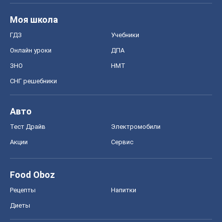
Акции
Сервис
Food Oboz
Рецепты
Напитки
Диеты
Экономика
Рынки и компании
Mакроэкономика
MedOboz
Новости медицины
MAMACLUB
Шоу
Афиша
Сплетни