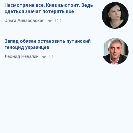
Посмотрим в зубы дареному коню:
придирчиво – о помощи Украине
Александр Кирш
7,0 т.
Между ужасной войной и еще худшим
миром на условиях агрессора, или
Безысходность – тоже оружие России
Алексей Копытько