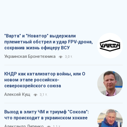
"Варта" и "Новатор" выдержали
пулеметный обстрел и удар FPV-дрона,
сохранив жизнь офицеру ВСУ
Украинская Бронетехника
3,0 т.
КНДР как катализатор войны, или О
новом этапе российско-
северокорейского союза
Алексей Кущ
3,1 т.
Выход в элиту ЧМ и триумф "Сокола":
что происходит в украинском хоккее
Александр Липенко
1,1 т.