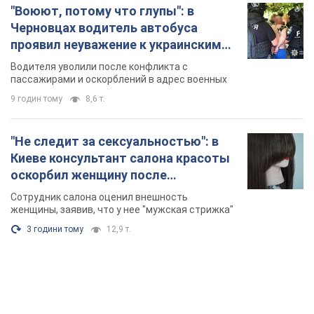
"Воюют, потому что глупы": в
Черновцах водитель автобуса
проявил неуважение к украинским
военным и поплатился за это.
Водителя уволили после конфликта с
Видео
пассажирами и оскорблений в адрес военных
9 годин тому
8,6 т.
"Не следит за сексуальностью": в
Киеве консультант салона красоты
оскорбил женщину после
химиотерапии, разгорелся скандал.
Сотрудник салона оценил внешность
Фото
женщины, заявив, что у нее "мужская стрижка"
3 години тому
12,9 т.