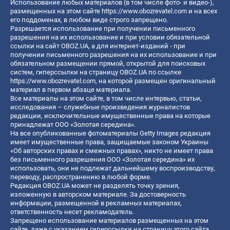
Использование любых материалов (в том числе фото- и видео-),
размещенных на этом сайте
https://www.obozrevatel.com
и на всех
его поддоменах, в любом виде строго запрещено.
Разрешается использование при получении письменного
разрешения на их использование и при условии обязательной
ссылки на сайт OBOZ.UA, а для интернет-изданий - при
получении письменного разрешения на их использование и при
обязательном размещении прямой, открытой для поисковых
систем, гиперссылки на страницу OBOZ.UA по ссылке
https://www.obozrevatel.com
, на которой размещен оригинальный
материал в первом абзаце материала.
Все материалы на этом сайте, в том числе интервью, статьи,
исследования – служебные произведения журналистов
редакции, исключительные имущественные права на которые
принадлежат ООО «Золотая середина».
На все опубликованные фотоматериалы Getty Images редакция
имеет имущественные права, защищаемые законом Украины
«Об авторских правах и смежных правах», никто не имеет права
без письменного разрешения ООО «Золотая середина» их
использовать, они не подлежат дальнейшему воспроизводству,
переводу, распространению в любой форме.
Редакция OBOZ.UA может не разделять точку зрения,
изложенную в авторском материале. За достоверность
информации, размещенной в рекламных материалах,
ответственность несет рекламодатель.
Запрещено использование материалов размещенных на этом
сайте, даже с указанием гиперссылки на страницу этого сайта,