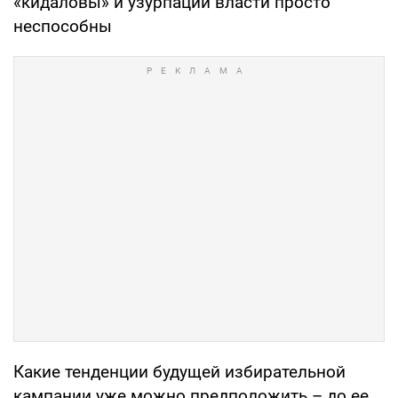
«кидаловы» и узурпации власти просто
неспособны
Какие тенденции будущей избирательной
кампании уже можно предположить – до ее