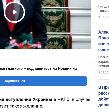
этом
Госуд
только
9.08.20
Play Video
Алек
Поно
изве
секс
как 
Несмо
карьер
лично
рсе главного – подпишитесь на Новини на
9.08.20
Подписаться
В Пр
расс
дейс
и вступления Украины в НАТО
, в случае
долл
азит такое желание.