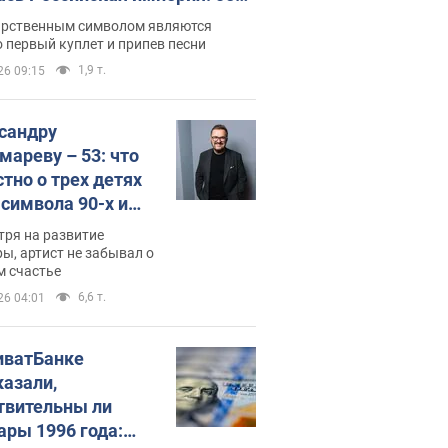
 не рассказывают в школе
арственным символом являются
 первый куплет и припев песни
1,9 т.
26 09:15
сандру
мареву – 53: что
стно о трех детях
-символа 90-х и
они выглядят
тря на развитие
ы, артист не забывал о
м счастье
6,6 т.
26 04:01
иватБанке
казали,
твительны ли
ары 1996 года: