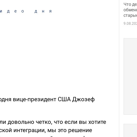
прин
Что де
обме
обмен
идео дня
стары
таки
9.08.20
годня вице-президент США Джозеф
ли довольно четко, что если вы хотите
ской интеграции, мы это решение