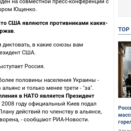
йден на совместной пресс-конференции с
ором Ющенко.
что США являются противниками каких-
TO
ержав
.
м диктовать, в какие союзы вам
резидент США.
ступает Россия.
более половины населения Украины -
альянс и только менее трети - "за".
пления в НАТО является Президент
В 2008 году официальный Киев подал
Росс
Плану действий по членству в альянсе,
масс
ворена, - сообщают РИА-Новости.
горе
есть
Для те