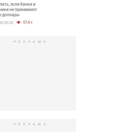
имают ли
лать, если банки и
нники и банки
ники не принимают
е доллары
е купюры
57,4 т.
26 02:20