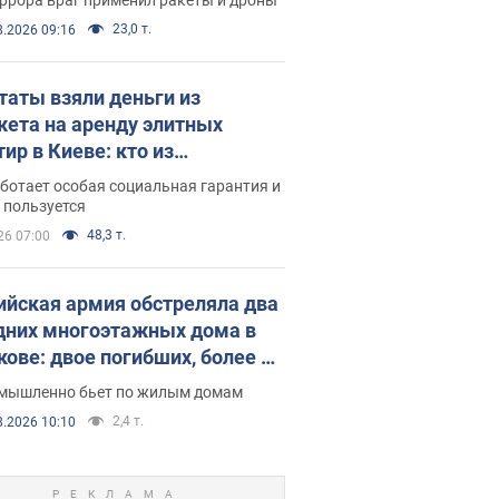
23,0 т.
8.2026 09:16
таты взяли деньги из
ета на аренду элитных
ир в Киеве: кто из
аментариев просил средства
ботает особая социальная гарантия и
е поселился
 пользуется
48,3 т.
26 07:00
ийская армия обстреляла два
дних многоэтажных дома в
кове: двое погибших, более 20
радавших
умышленно бьет по жилым домам
2,4 т.
8.2026 10:10