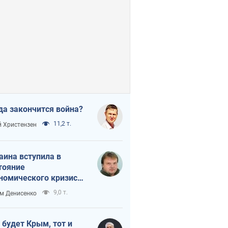
да закончится война?
11,2 т.
 Христензен
аина вступила в
тояние
номического кризиса.
ь ли свет в конце
9,0 т.
м Денисенко
неля?
 будет Крым, тот и