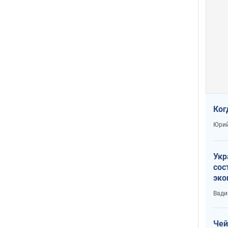
Ког
Юрий
Укр
сос
эко
Ест
Вади
тун
Чей