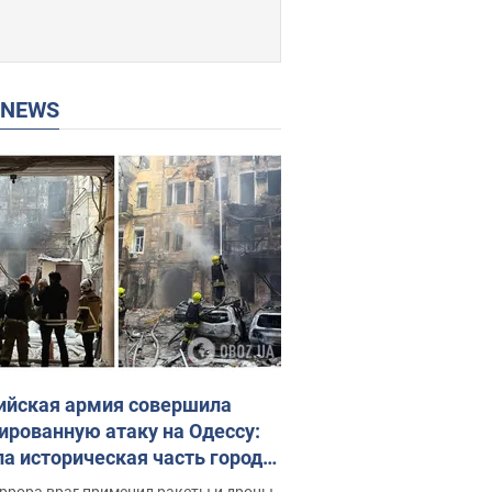
P NEWS
ийская армия совершила
ированную атаку на Одессу:
ла историческая часть города,
 пострадавшие. Фото и видео
ррора враг применил ракеты и дроны