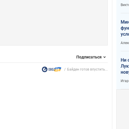
или
Викт
Тра
Мин
фун
усл
вое
Алек
Подписаться
Ни 
Лук
Байден готов впустить...
нов
Игар