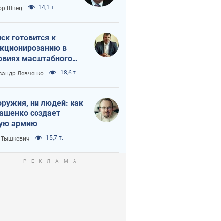
 тайный план
14,1 т.
ор Швец
мпа и Путина?
ск готовится к
кционированию в
овиях масштабного
нного кризиса
18,6 т.
сандр Левченко
оружия, ни людей: как
ашенко создает
ую армию
15,7 т.
 Тышкевич