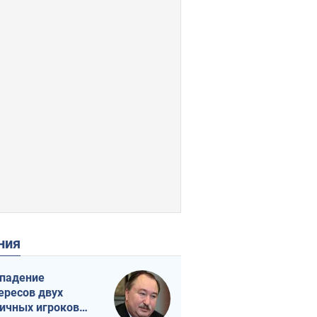
ения
падение
ересов двух
ичных игроков