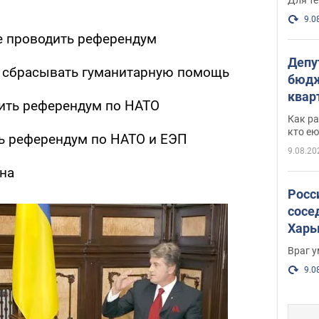
9.0
 проводить референдум
Депу
 сбрасывать гуманитарную помощь
бюдж
кварт
ить референдум по НАТО
парл
Как ра
и гд
кто ею
ть референдум по НАТО и ЕЭП
9.08.20
на
Росс
сосе
Харь
пост
Враг 
9.0