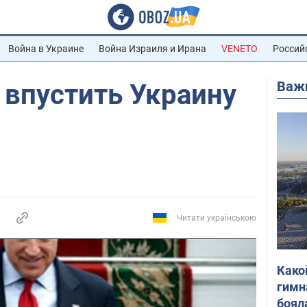
Война в Украине
Война Израиля и Ирана
VENETO
Россий
Важ
 впустить Украину
Читати українською
Како
гимн
боял