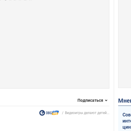
Мн
Подписаться
Видеоигры делают детей...
Сов
инт
цин