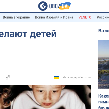
Война в Украине
Война Израиля и Ирана
VENETO
Россий
Важ
елают детей
Читати українською
Како
гимн
боял