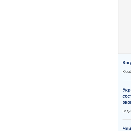
Ког
Юрий
Укр
сос
эко
Ест
Вади
тун
Чей