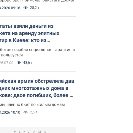
25,2 т.
8.2026 09:16
таты взяли деньги из
ета на аренду элитных
ир в Киеве: кто из
аментариев просил средства
ботает особая социальная гарантия и
е поселился
 пользуется
48,6 т.
26 07:00
ийская армия обстреляла два
дних многоэтажных дома в
кове: двое погибших, более 20
радавших
умышленно бьет по жилым домам
2,5 т.
8.2026 10:10