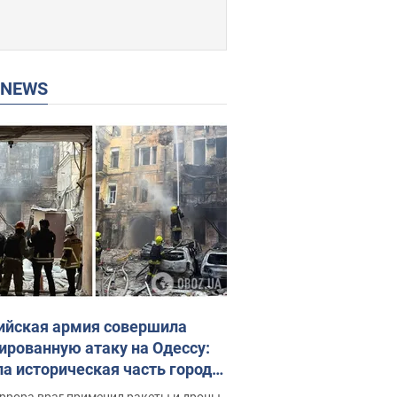
P NEWS
ийская армия совершила
ированную атаку на Одессу:
ла историческая часть города,
 пострадавшие. Фото и видео
ррора враг применил ракеты и дроны