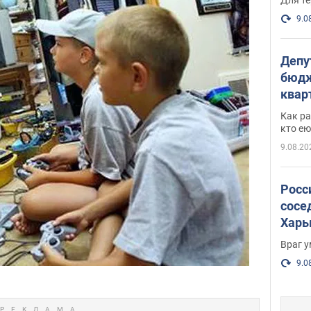
9.0
Депу
бюдж
кварт
парл
Как ра
и гд
кто ею
9.08.20
Росс
сосе
Харь
пост
Враг 
9.0