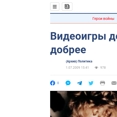
Герои войны
Видеоигры д
добрее
(Архив) Политика
1.07.2009 15:41
978
0