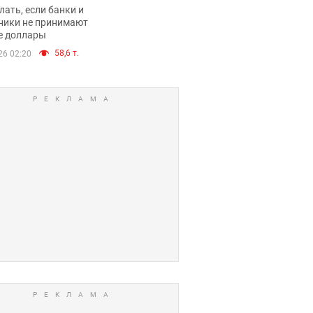
имают ли
лать, если банки и
нники и банки
ники не принимают
е доллары
е купюры
58,6 т.
26 02:20