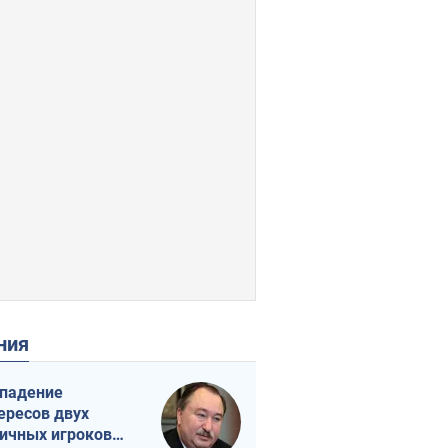
ения
падение
ересов двух
ичных игроков