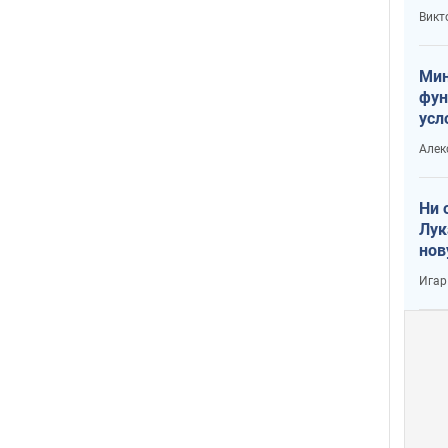
или
Викт
Тра
Мин
фун
усл
вое
Алек
Ни 
Лук
нов
Игар