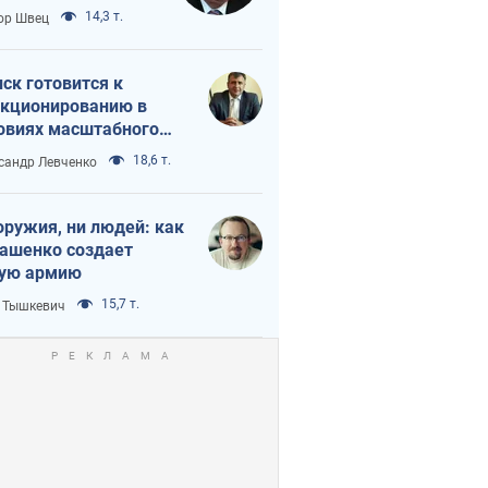
 тайный план
14,3 т.
ор Швец
мпа и Путина?
ск готовится к
кционированию в
овиях масштабного
нного кризиса
18,6 т.
сандр Левченко
оружия, ни людей: как
ашенко создает
ую армию
15,7 т.
 Тышкевич