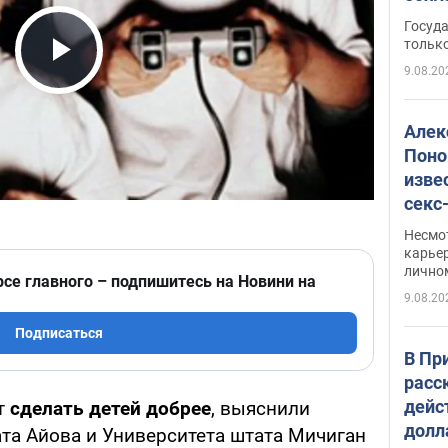
этом
Госуд
только
9.08.20
Play Video
Алек
Поно
изве
секс
как 
Несмо
карьер
лично
рсе главного – подпишитесь на Новини на
9.08.20
Подписаться
В Пр
расс
дейс
т
сделать детей добрее
, выяснили
долл
ата Айова и Университета штата Мичиган