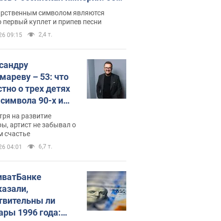
 не рассказывают в школе
арственным символом являются
 первый куплет и припев песни
2,4 т.
26 09:15
сандру
мареву – 53: что
стно о трех детях
-символа 90-х и
они выглядят
тря на развитие
ы, артист не забывал о
м счастье
6,7 т.
26 04:01
иватБанке
казали,
твительны ли
ары 1996 года: