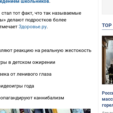
ведением школьников
.
тал тот факт, что так называемые
ы» делают подростков более
TO
тмечает
Здоровье.ру
.
пляют реакцию на реальную жестокость
гры в детском ожирении
ека от ленивого глаза
идеоигры года
Росс
опагандируют каннибализм
масс
горе
есть
Для те