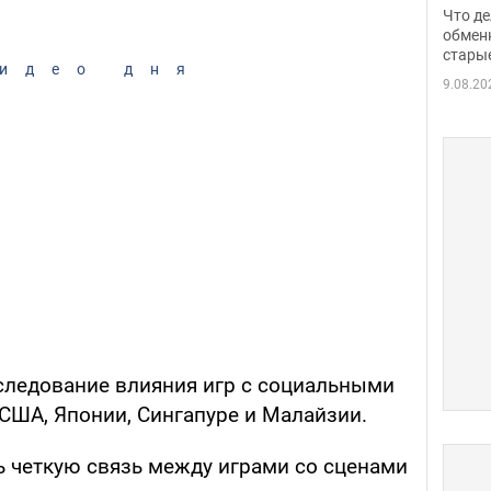
прин
Что де
обме
обмен
стары
таки
идео дня
9.08.20
следование влияния игр с социальными
США, Японии, Сингапуре и Малайзии.
 четкую связь между играми со сценами