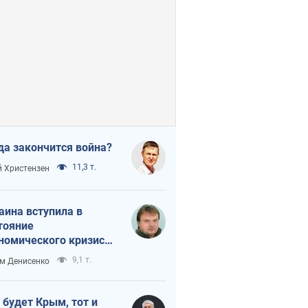
да закончится война?
11,3 т.
 Христензен
аина вступила в
тояние
номического кризиса.
ь ли свет в конце
9,1 т.
м Денисенко
неля?
 будет Крым, тот и