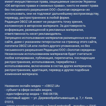
имеет имущественные права, защищаемые законом Украины
«Об авторских правах и смежных правах», никто не имеет права
без письменного разрешения ООО «Золотая середина» их
использовать, они не подлежат дальнейшему воспроизводству,
переводу, распространению в любой форме.
Редакция OBOZ.UA может не разделять точку зрения,
изложенную в авторском материале. За достоверность
информации, размещенной в рекламных материалах,
ответственность несет рекламодатель.
Запрещено использование материалов размещенных на этом
сайте, даже с указанием гиперссылки на страницу этого сайта,
логотипа OBOZ.UA или любого другого упоминания, но без
письменного разрешения Редакции/ООО «Золотая середина»
Незаконным использованием материалов будет считаться:
любое копирование, публикация, перепечатка, последующее
распространение, использование, переработка с
использованием, включением в состав других материалов,
распространение, адаптация, перевод и другие подобные
изменения материала.
Название онлайн медиа — «OBOZ.UA»
- субъект в сфере онлайн медиа;
- идентификатор медиа — R40-06156;
- почтовый адрес — ул. Деревообрабатывающая, д. 7, г. Киев,
01013;
- адрес электронной почты —
[email protected]
; - телефон — (044)