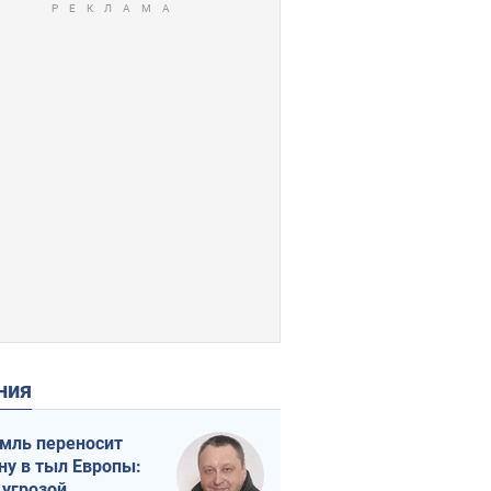
ения
мль переносит
ну в тыл Европы:
 угрозой