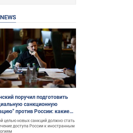
P NEWS
нский поручил подготовить
циальную санкционную
ацию" против России: какие
чи поставил президент. Фото
ой целью новых санкций должно стать
ичение доступа России к иностранным
логиям