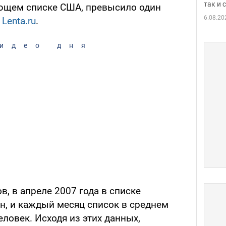
так и
ующем списке США, превысило один
6.08.20
т
Lenta.ru
.
идео дня
, в апреле 2007 года в списке
н, и каждый месяц список в среднем
еловек. Исходя из этих данных,