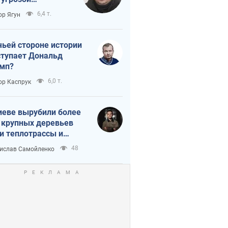
тическая
6,4 т.
ор Ягун
истика
чьей стороне истории
тупает Дональд
мп?
6,0 т.
ор Каспрук
иеве вырубили более
 крупных деревьев
и теплотрассы и
реки Генплану
48
ислав Самойленко