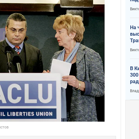
кри
Викт
лог
На 
выс
Тра
Викт
В К
300
рад
воп
Влад