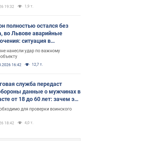
1,9 т.
26 19:32
он полностью остался без
а, во Львове аварийные
ючения: ситуация в
госистеме 6 августа
яне нанесли удар по важному
ообъекту
12,7 т.
8.2026 16:42
говая служба передаст
бороны данные о мужчинах в
сте от 18 до 60 лет: зачем это
о
еобходимо для проверки воинского
4,0 т.
26 18:42