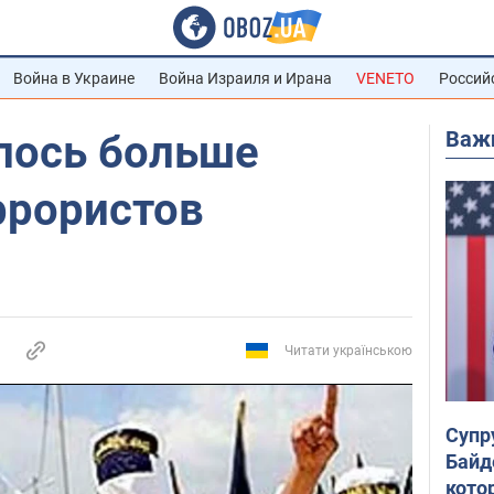
Война в Украине
Война Израиля и Ирана
VENETO
Россий
Важ
лось больше
ррористов
Читати українською
Супр
Байд
кото