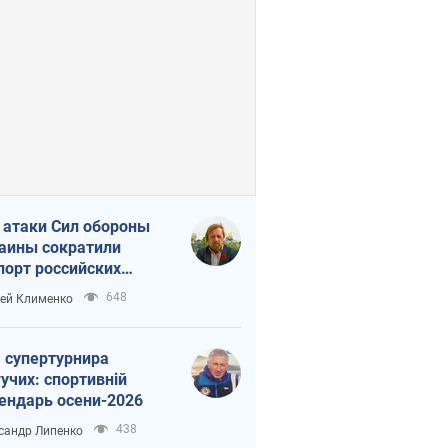
 атаки Сил обороны
аины сократили
порт российских
тепродуктов
648
ей Клименко
 супертурнира
учих: спортивній
ендарь осени-2026
438
сандр Липенко