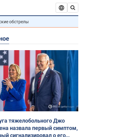
ские обстрелы
ное
уга тяжелобольного Джо
ена назвала первый симптом,
рый сигнализировал о его