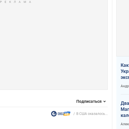
Как
Укр
экс
неф
Андр
Подписаться
Два
Маг
В США оказалось...
кал
Алек