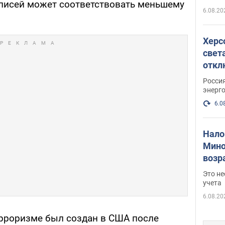
писей может соответствовать меньшему
6.08.20
Херс
свет
откл
энер
Росси
энерг
6.0
Нало
Мино
возра
нужн
Это н
учета
6.08.20
рроризме был создан в США после