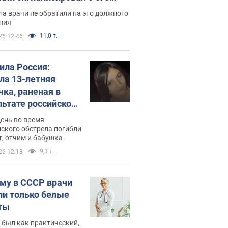
ессивном" раке
а врачи не обратили на это должного
ния
11,0 т.
26 12:46
била Россия:
ла 13-летняя
чка, раненая в
льтате российской
и на Сумскую
день во время
сть. Фото
ского обстрела погибли
т, отчим и бабушка
9,3 т.
26 12:13
му в СССР врачи
ли только белые
ты
 был как практический,