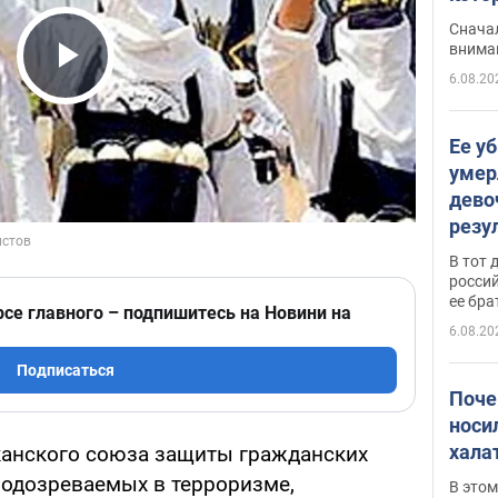
"агр
Сначал
внима
6.08.20
Play Video
Ее у
умер
дево
резу
атак
В тот 
обла
россий
ее бра
рсе главного – подпишитесь на Новини на
6.08.20
Подписаться
Поче
носи
хала
канского союза защиты гражданских
подозреваемых в терроризме,
В этом