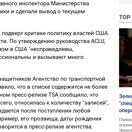
лавного инспектора Министерства
ики и сделали вывод о текущем
TO
U подверг критике политику властей США
ти. По утверждению руководства ACLU,
мом в США "несправедливы,
ссиональны и вызывают много
озащитников Агентство по транспортной
вило, что в списке содержится не более
ном пресс-релизе TSA сообщило, что
Зеле
сего, относилась к количеству "записей",
"спе
опер
оздается после поступления любой
зада
пример, его прозвища, даты рождения
Главн
огран
оворится в пресс-релизе агентства.
техно