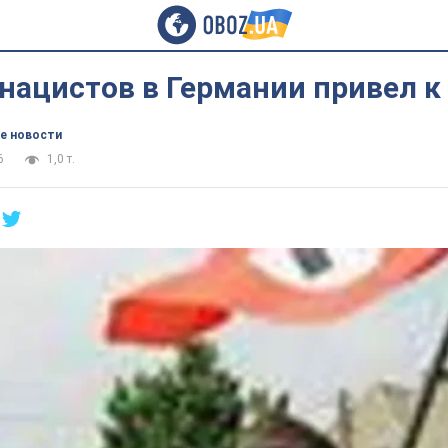
нацистов в Германии привел к
е новости
6
1,0 т.