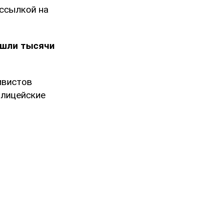
ссылкой на
шли тысячи
ивистов
олицейские