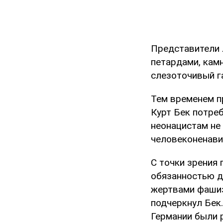
Представители 
петардами, кам
слезоточивый г
Тем временем п
Курт Бек потре
неонацистам не
человеконенавис
С точки зрения
обязанностью д
жертвами фашизм
подчеркнул Бек.
Германии были 