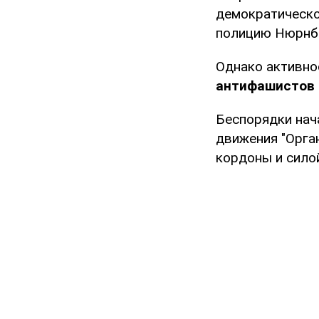
демократическо
полицию Нюрнб
Однако активнос
антифашистов
Беспорядки нач
движения "Орга
кордоны и сило