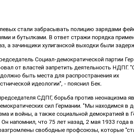
левых стали забрасывать полицию зарядами фей
нями и бутылками. В ответ стражи порядка примен
аз, а зачинщики хулиганской выходки были задер
редседатель Социал-демократической партии Ге
бовал от властей запретить деятельность НДПГ. 
 должно быть места для распространения их
тнической идеологии", - пояснил Бек.
 председателя СДПГ, борьба против неонацизма я
емократических сил Германии. "Мы находимся в д
а и войны, а также социальной демократией в Ге
 Он напомнил, что 75 лет назад, 2 мая 1933 года 
разгромлены свободные профсоюзы, которые "ст