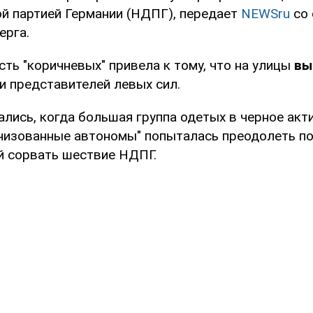
й партией Германии (НДПГ), передает
NEWSru
со 
ерга.
ть "коричневых" привела к тому, что на улицы
вы
и представителей левых сил.
ались, когда большая группа одетых в черное акт
низованные автономы" попыталась преодолеть п
й сорвать шествие НДПГ.