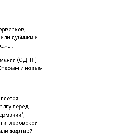
ерверков,
или дубинки и
жаны.
рмании (СДПГ)
"Старым и новым
вляется
олгу перед
рмании", -
в гитлеровской
али жертвой