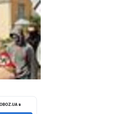
 OBOZ.UA в