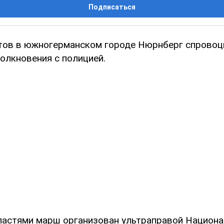
Подписаться
ов в южногерманском городе Нюрнберг спровоц
олкновения с полицией.
астями марш организован ультраправой Национа