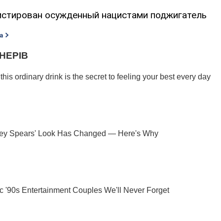
истирован осужденный нацистами поджигатель
а