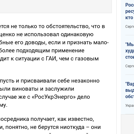
Рос
рес
кто
дик
ся не только то обстоятельство, что в
Серг
Ющенко не использовал одинаковую
бные его доводы, если и признать мало-
"Мы
 более подходящим применение
худ
сто
дит к ситуации с ГАИ, чем с газовым
отч
Серг
рак
пусть и присваивали себе незаконно
"Ва
 были виноваты и заслужили
выд
случае же с «РосУкрЭнерго» дело
обс
дро
му.
Укра
офи
посредника получает, как известно,
, понятно, не берутся ниоткуда – они