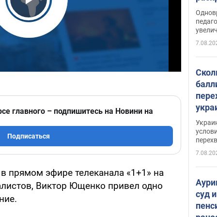
Play Video
Однов
педаг
увелич
7.08.20
Скол
балл
пере
укра
рсе главного – подпишитесь на Новини на
июле
Украи
назв
услови
Подписаться
перех
7.08.20
 в прямом эфире телеканала «1+1» на
Аури
листов, Виктор Ющенко привел одно
суд 
ние.
пенс