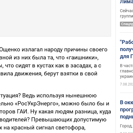
Лима
крит
Сейчас
удал
групп
Спецп
"Раб
полу
 Ющенко излагал народу причины своего
для 
вной из них была та, что «гаишники»,
докл
, что сидят в кустах как в засадах, а с
В част
новы
главн
вила движения, берут взятки в свой
украи
7.08.20
ситуация? Ведь используя нынешнюю
В ок
ельно «РосУкрЭнерго», можно было бы и
прог
торов ГАИ. Ну какая людям разница, куда
подн
от водителей? Превышающих допустимую
виде
Город,
х на красный сигнал светофора,