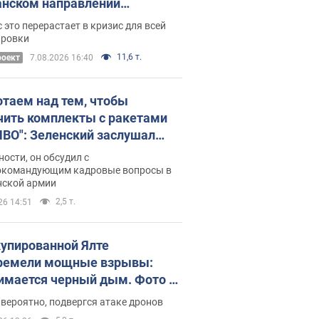
нском направлении
ический дискомфорт: как это
 это перерастает в кризис для всей
ось
ировки
11,6 т.
роект
7.08.2026 16:40
отаем над тем, чтобы
чить комплекты с ракетами
ПВО": Зеленский заслушал
ад Драпатого и объявил о
ности, он обсудил с
х мерах
окомандующим кадровые вопросы в
нской армии
2,5 т.
26 14:51
купированной Ялте
ремели мощные взрывы:
имается черный дым. Фото и
о
 вероятно, подвергся атаке дронов