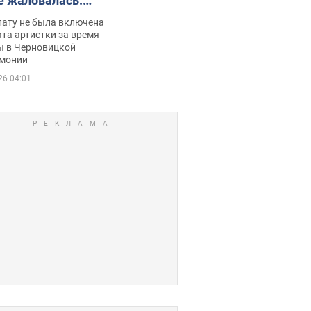
е жаловалась:
ько получала
лату не была включена
ца
та артистки за время
ы в Черновицкой
монии
26 04:01