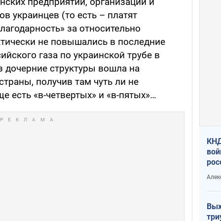
аинских предприятий, организаций и
в украинцев (то есть – платят
благодарность» за относительно
ктически не повышались в последние
сийского газа по украинской трубе в
ез дочерние структуры вошла на
траны, получив там чуть ли не
е есть «в-четвертых» и «в-пятых»…
КНД
вой
рос
сев
Алек
Вых
три