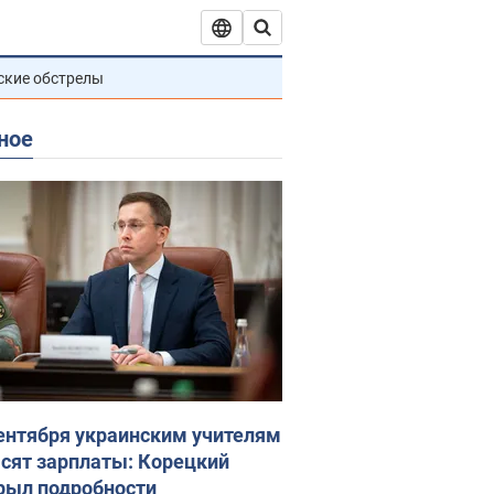
ские обстрелы
ное
сентября украинским учителям
сят зарплаты: Корецкий
рыл подробности