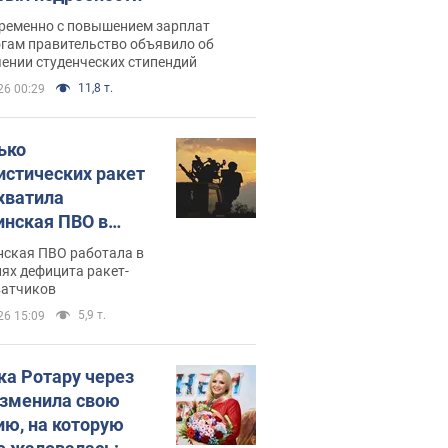
ременно с повышением зарплат
огам правительство объявило об
ении студенческих стипендий
11,8 т.
26 00:29
ько
истических ракет
хватила
инская ПВО в
: в Минобороны
нская ПВО работала в
али цифру
ях дефицита ракет-
ватчиков
5,9 т.
26 15:09
ка Ротару через
изменила свою
ию, на которую