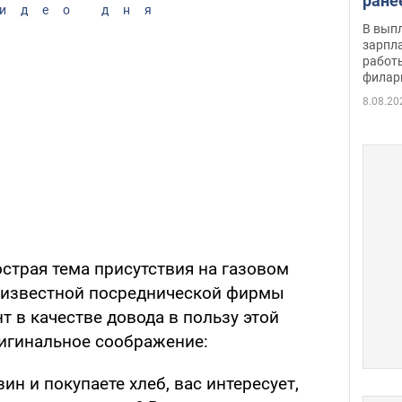
ране
идео дня
скол
В вып
певи
зарпла
работ
филар
8.08.20
страя тема присутствия на газовом
 известной посреднической фирмы
т в качестве довода в пользу этой
ригинальное соображение:
зин и покупаете хлеб, вас интересует,