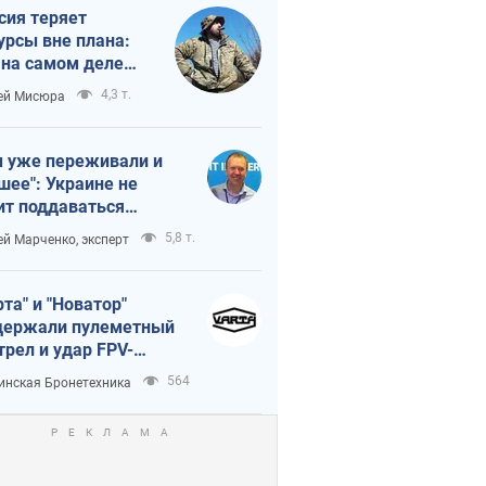
сия теряет
урсы вне плана:
 на самом деле
тует темп войны
4,3 т.
ей Мисюра
 уже переживали и
шее": Украине не
ит поддаваться
аянию из-за
5,8 т.
ей Марченко, эксперт
етного террора
рта" и "Новатор"
ержали пулеметный
трел и удар FPV-
на, сохранив жизнь
564
инская Бронетехника
церу ВСУ