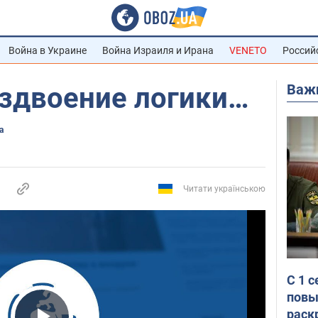
Война в Украине
Война Израиля и Ирана
VENETO
Россий
Важ
здвоение логики…
а
Читати українською
С 1 
повы
раск