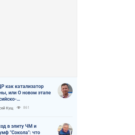
Р как катализатор
ны, или О новом этапе
сийско-
ерокорейского союза
861
сей Кущ
од в элиту ЧМ и
умф "Сокола": что