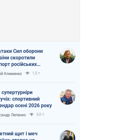
атаки Сил оборони
аїни скоротили
порт російських
топродуктів
1,5 т.
ій Клименко
 супертурніри
учіх: спортивний
ендар осені 2026 року
3,0 т.
сандр Липенко
етний щит і меч