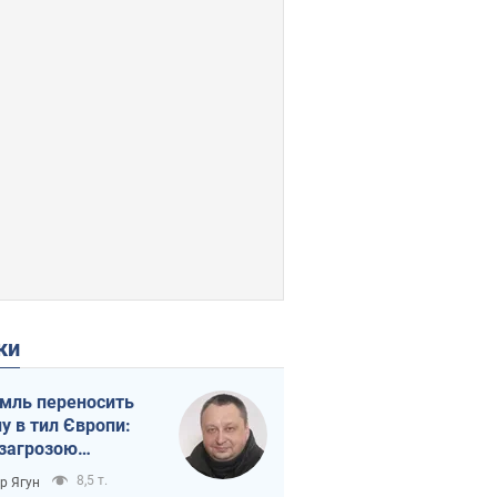
ки
мль переносить
ну в тил Європи:
 загрозою
тична логістика
8,5 т.
ор Ягун