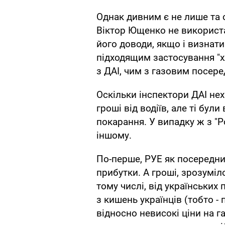
Однак дивним є не лише та 
Віктор Ющенко не використа
його доводи, якщо і визнат
підходящим застосування "хл
з ДАІ, чим з газовим посер
Оскільки інспектори ДАІ не
гроші від водіїв, але ті бул
покарання. У випадку ж з "Р
іншому.
По-перше, РУЕ як посередни
прибутки. А гроші, зрозуміло
тому числі, від українських
з кишень українців (тобто - 
відносно невисокі ціни на г