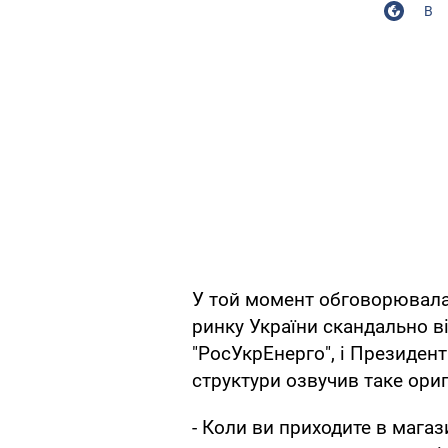
В
У той момент обговорювалас
ринку України скандально в
"РосУкрЕнерго", і Президент 
структури озвучив таке ори
- Коли ви приходите в магази