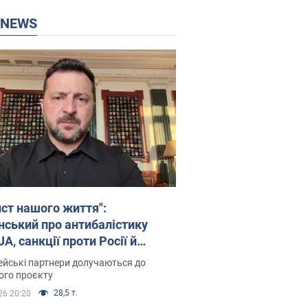
P NEWS
ист нашого життя":
нський про антибалістику
A, санкції проти Росії й
имку аграріїв. Відео
йські партнери долучаються до
ого проєкту
28,5 т.
26 20:20