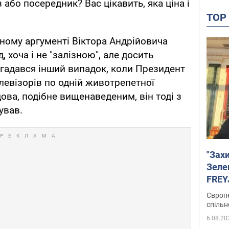
 або посередник? Вас цікавить, яка ціна і
TO
аному аргументі Віктора Андрійовича
 хоча і не "залізною", але досить
гадався інший випадок, коли Президент
левізорів по одній животрепетної
ова, подібне вищенаведеним, він тоді з
ував.
"Зах
Зеле
FREYJ
підтр
Європе
спільн
6.08.20