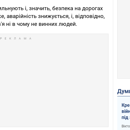
ильнують і, значить, безпека на дорогах
, аварійність знижується, і, відповідно,
'я ні в чому не винних людей.
Дум
Кре
вій
під
кри
Вікт