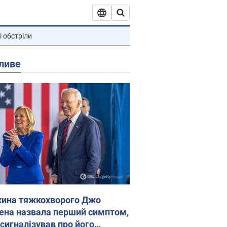
і обстріли
ливе
ина тяжкохворого Джо
ена назвала перший симптом,
 сигналізував про його