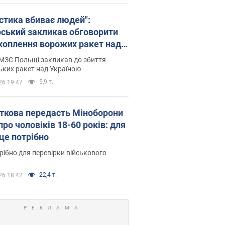
істика вбиває людей":
рський закликав обговорити
хоплення ворожих ракет над
їною
МЗС Польщі закликав до збиття
ьких ракет над Україною
5,9 т.
26 19:47
ткова передасть Міноборони
про чоловіків 18-60 років: для
 це потрібно
рібно для перевірки військового
22,4 т.
26 18:42