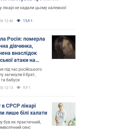
есивний" рак
 лікарі не надали цьому належної
13,4 т.
26 12:46
ила Росія: померла
чна дівчинка,
нена внаслідок
ської атаки на
ину. Фото
ня під час російського
лу загинули її брат,
 та бабуся
9,9 т.
26 12:13
 в СРСР лікарі
ли лише білі халати
у був як практичний,
символічний сенс