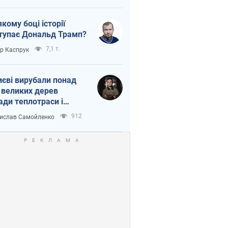
якому боці історії
тупає Дональд Трамп?
7,1 т.
ор Каспрук
иєві вирубали понад
 великих дерев
ади теплотраси і
переч Генплану
912
ислав Самойленко