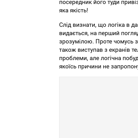
посередник його туди привіз
яка якість!
Слід визнати, що логіка в д
видається, на перший погляд,
зрозумілою. Проте чомусь з
також виступав з екранів те
проблеми, але логічна побуд
якоїсь причини не запропон