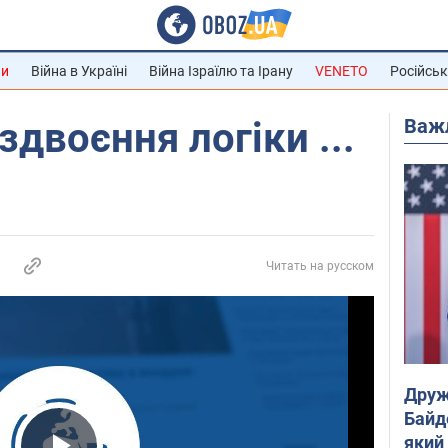
ни
Війна в Україні
Війна Ізраїлю та Ірану
VENETO
Російськ
Важ
двоєння логіки ...
Читать на русском
Друж
Байд
який