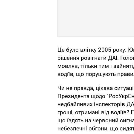
Це було влітку 2005 року. 
рішення розігнати ДАІ. Голо
мовляв, тільки тим і зайняті,
водіїв, що порушують прави
Чи не правда, цікава ситуа
Президента щодо "РосУкрЕне
недбайливих інспекторів ДАІ
гроші, отримані від водіїв?
що їздять на червоний сигн
небезпечні обгони, що сидять