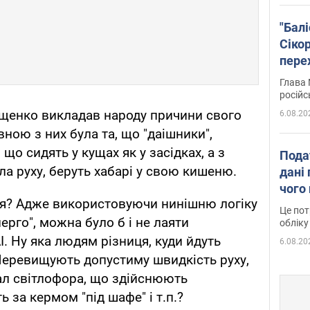
"Бал
Сіко
пере
Укра
Глава 
російс
Ющенко викладав народу причини свого
6.08.20
вною з них була та, що "даішники",
 що сидять у кущах як у засідках, а з
Пода
ла руху, беруть хабарі у свою кишеню.
дані 
чого
ція? Адже використовуючи нинішню логіку
Це пот
рго", можна було б і не лаяти
обліку
. Ну яка людям різниця, куди йдуть
6.08.20
 Перевищують допустиму швидкість руху,
ал світлофора, що здійснюють
 за кермом "під шафе" і т.п.?