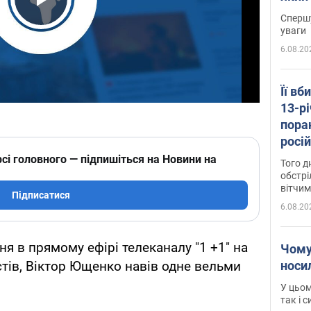
"агр
Play Video
Спершу
уваги
6.08.20
Її вб
13-рі
пора
росій
Сумщ
сі головного — підпишіться на Новини на
Того д
обстрі
вітчим
Підписатися
6.08.20
я в прямому ефірі телеканалу "1 +1" на
Чому
носи
стів, Віктор Ющенко навів одне вельми
У цьом
так і 