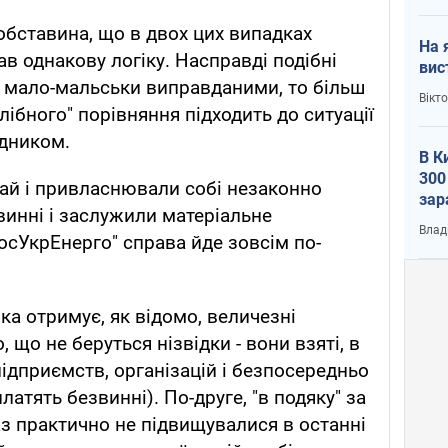
обставина, що в двох цих випадках
На 
в однакову логіку. Насправді подібні
вис
и мало-мальськи виправданими, то більш
Вікт
ібного" порівняння підходить до ситуації
едником.
В К
300
хай і привласнювали собі незаконно
зар
и винні і заслужили матеріальне
всу
Влад
осУкрЕнерго" справа йде зовсім по-
ка отримує, як відомо, величезні
, що не беруться нізвідки - вони взяті, в
 підприємств, організацій і безпосередньо
платять безвинні). По-друге, "в подяку" за
аз практично не підвищувалися в останні