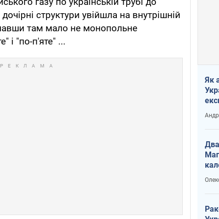
ського газу по українській трубі до
 дочірні структури увійшла на внутрішній
имавши там мало не монопольне
і "по-п'яте" ...
Як 
Укр
екс
наф
Андр
Два
Маг
кал
Олек
Рак