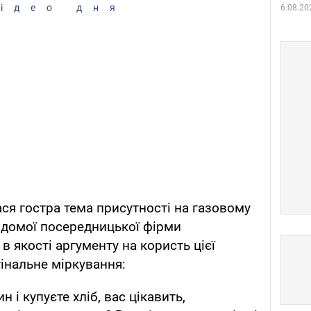
ідео дня
6.08.20
я гостра тема присутності на газовому
ідомої посередницької фірми
в якості аргументу на користь цієї
гінальне міркування:
н і купуєте хліб, вас цікавить,