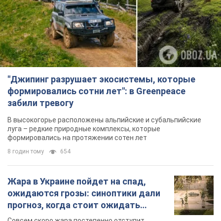
забили тревогу
В высокогорье расположены альпийские и субальпийские
луга – редкие природные комплексы, которые
формировались на протяжении сотен лет
8 годин тому
654
Жара в Украине пойдет на спад,
ожидаются грозы: синоптики дали
прогноз, когда стоит ожидать
изменения погоды
Совсем скоро жара постепенно отступит
5.08.2026 14:59
6,7 т.
"Или, может, я запугана с детства?"
Елена Зарецкая – об убийстве
бабушки-диссидентки Аллы
Горской, критике сына Стуса и
OBOZ.UA встретился с внучкой художницы-
бегстве в Португалию с пятью
диссидентки в Лиссабоне