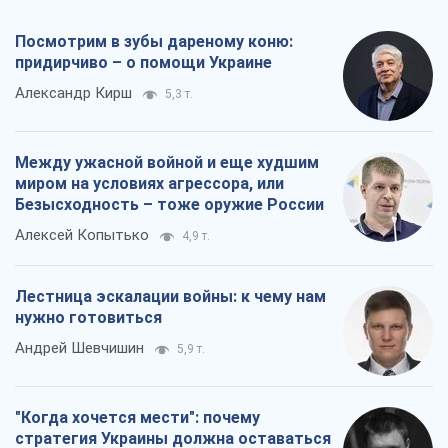
Безысходность – тоже оружие России
Алексей Копытько
4,9 т.
Лестница эскалации войны: к чему нам
нужно готовиться
Андрей Шевчишин
5,9 т.
"Когда хочется мести": почему
стратегия Украины должна оставаться
другой
Серж Марко
6,5 т.
Все мнения