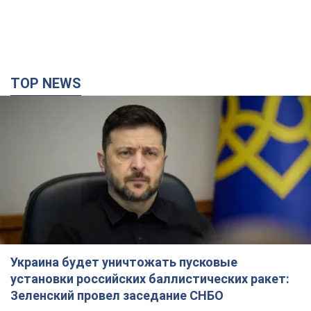
Украина будет уничтожать пусковые
установки российских баллистических ракет:
Зеленский провел заседание СНБО
Глава государства заявил, что установки будут атакованы
5.08.2026 18:04
137,4 т.
В июле армия РФ потеряла рекордное
количество БПЛА, лодок и катеров: в
Минобороны обнародовали статистику
В прошлом месяце также выросли потери РФ в живой силе и