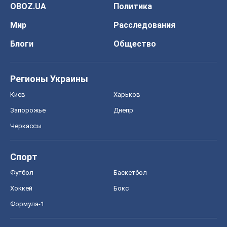
Запорожье
Днепр
Черкассы
Спорт
Футбол
Баскетбол
Хоккей
Бокс
Формула-1
Моя школа
ГДЗ
Учебники
Онлайн уроки
ДПА
ЗНО
НМТ
СНГ решебники