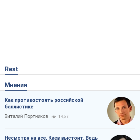
Rest
Мнения
Как противостоять российской
баллистике
Виталий Портников
14,5 т.
Несмотря на все, Киев выстоит. Ведь
сдаться значит потерять все
Ольга Айвазовская
9,9 т.
Запад обязан остановить путинский
геноцид украинцев
Леонид Невзлин
3,0 т.