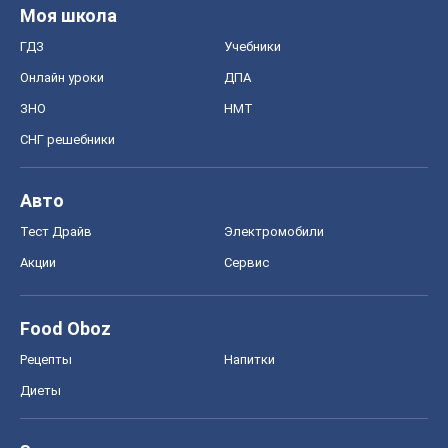
Авто
Тест Драйв
Электромобили
Акции
Сервис
Food Oboz
Рецепты
Напитки
Диеты
Экономика
Рынки и компании
Mакроэкономика
MedOboz
Новости медицины
MAMACLUB