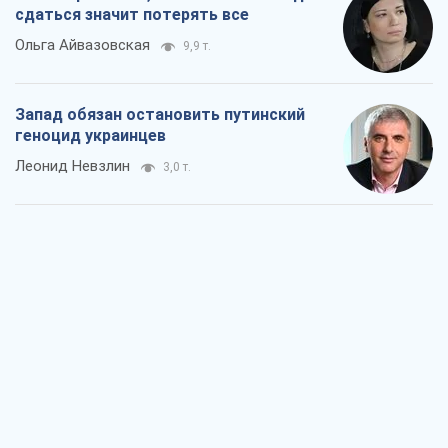
Посмотрим в зубы дареному коню:
придирчиво – о помощи Украине
Александр Кирш
5,3 т.
Между ужасной войной и еще худшим
миром на условиях агрессора, или