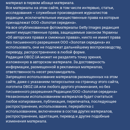
материал в первом абзаце материала.
Все материалы на этом сайте, в том числе интервью, статьи,
исследования – служебные произведения журналистов
редакции, исключительные имущественные права на которые
принадлежат ООО «Золотая середина».
На все опубликованные фотоматериалы Getty Images редакция
имеет имущественные права, защищаемые законом Украины
«Об авторских правах и смежных правах», никто не имеет права
без письменного разрешения ООО «Золотая середина» их
использовать, они не подлежат дальнейшему воспроизводству,
переводу, распространению в любой форме.
Редакция OBOZ.UA может не разделять точку зрения,
изложенную в авторском материале. За достоверность
информации, размещенной в рекламных материалах,
ответственность несет рекламодатель.
Запрещено использование материалов размещенных на этом
сайте, даже с указанием гиперссылки на страницу этого сайта,
логотипа OBOZ.UA или любого другого упоминания, но без
письменного разрешения Редакции/ООО «Золотая середина»
Незаконным использованием материалов будет считаться:
любое копирование, публикация, перепечатка, последующее
распространение, использование, переработка с
использованием, включением в состав других материалов,
распространение, адаптация, перевод и другие подобные
изменения материала.