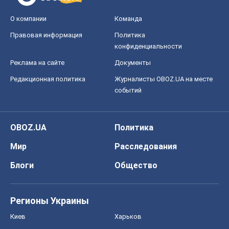
Мир
Расследования
Блоги
Общество
Регионы Украины
Киев
Харьков
Запорожье
Днепр
Черкассы
Спорт
Футбол
Баскетбол
Хоккей
Бокс
Формула-1
Моя школа