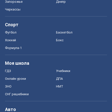
ГДЗ
Учебники
Онлайн уроки
ДПА
ЗНО
НМТ
СНГ решебники
Авто
Тест Драйв
Электромобили
Акции
Сервис
Food Oboz
Рецепты
Напитки
Диеты
Экономика