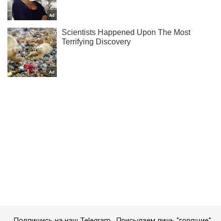
Подпишись на наш Telegram . Присылаем лишь "горящие"
новости!
Подписаться
Подписаться
Грузия в НАТО...
Важное