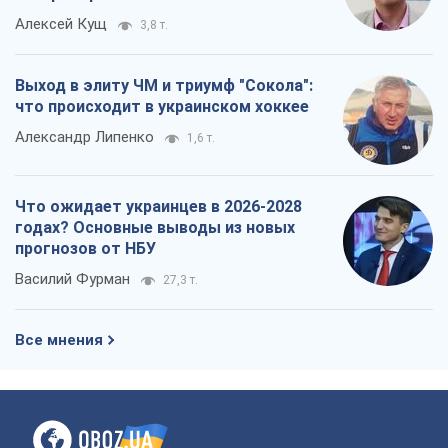
Василий Фурман
27,3 т.
Все мнения
О компании
Команда
Правовая информация
Политика
конфиденциальности
Реклама на сайте
Документы
Редакционная политика
Журналисты OBOZ.UA на месте
событий
OBOZ.UA
Политика