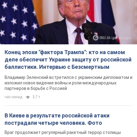
изложил новое видение войны и роли международных
партнеров в борьбе с Россией
час назад
3,7 т.
В Киеве в результате российской атаки
пострадали четыре человека. Фото
Враг продолжает регулярный ракетный террор столицы
час назад
10,7 т.
Россияне атаковали дроном больницу в
Херсоне: пострадали медработницы
Всего пострадали четыре женщины, и они не единственные
раненые за сутки
7 часов назад
2,9 т.