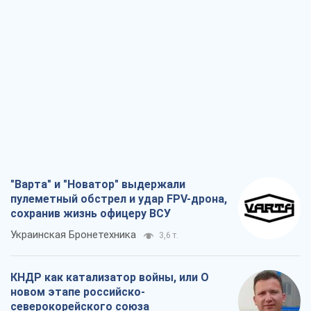
"Варта" и "Новатор" выдержали
пулеметный обстрел и удар FPV-дрона,
сохранив жизнь офицеру ВСУ
Украинская Бронетехника
3,6 т.
КНДР как катализатор войны, или О
новом этапе российско-
северокорейского союза
Алексей Кущ
3,8 т.
Выход в элиту ЧМ и триумф "Сокола":
что происходит в украинском хоккее
Александр Липенко
1,6 т.
Что ожидает украинцев в 2026-2028
годах? Основные выводы из новых
прогнозов от НБУ