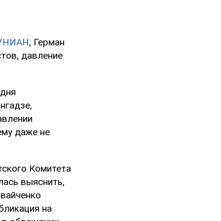
УНИАН
, Герман
тов, давление
 дня
нгадзе,
авлении
ему даже не
тского Комитета
лась выяснить,
ивайченко
бликация на