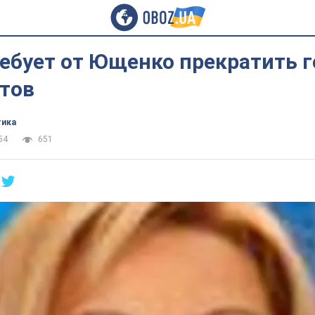
ебует от Ющенко прекратить г
тов
тика
54
651