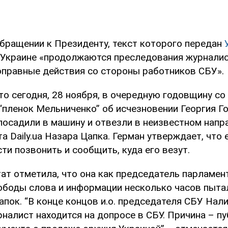
обращении к Президенту, текст которого передан
в Украине «продолжаются преследования журналис
воправные действия со стороны работников СБУ».
то сегодня, 28 ноября, в очередную годовщину со
“пленок Мельниченко” об исчезновении Георгия Го
посадили в машину и отвезли в неизвестном напр
а Daily.ua Назара Цапка. Герман утверждает, что 
и позвонить и сообщить, куда его везут.
ат отметила, что она как председатель парламен
ободы слова и информации несколько часов пыта
апок. “В конце концов и.о. председателя СБУ Нал
налист находится на допросе в СБУ. Причина – пу