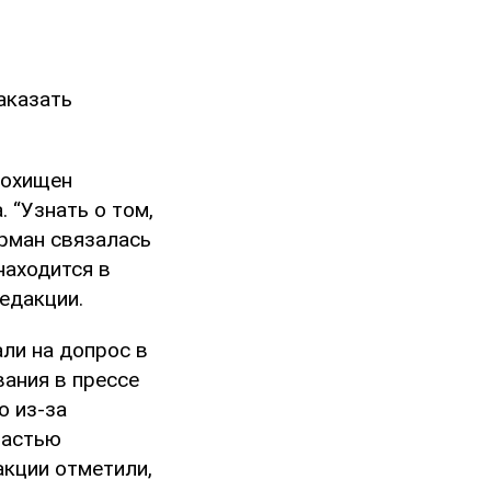
аказать
похищен
 “Узнать о том,
ерман связалась
находится в
редакции.
ли на допрос в
ания в прессе
о из-за
ластью
акции отметили,