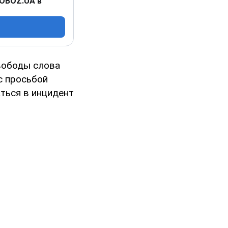
 OBOZ.UA в
вободы слова
с просьбой
ться в инцидент