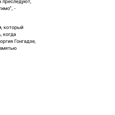
в преследуют,
имо”, -
м, который
, когда
оргия Гонгадзе,
памятью