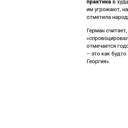
практика
в худ
им угрожают, на
отметила народ
Герман считает
«спровоцировал
отмечается год
– это как будт
Георгия».