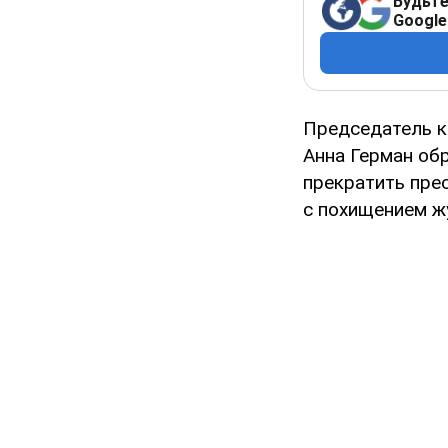
Будьте
Google
Председатель к
Анна Герман об
прекратить пре
с похищением жу