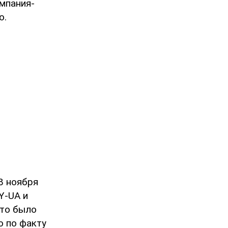
мпания-
ю.
8 ноября
Y-UA и
это было
о по факту