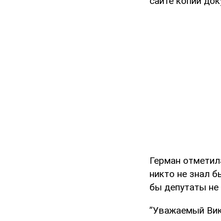
сайте копии док
Герман отметила
никто не знал б
бы депутаты не 
”Уважаемый Вик