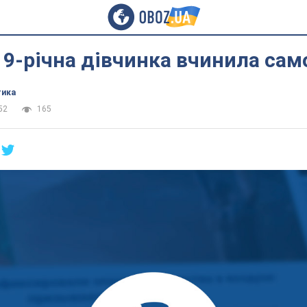
 9-річна дівчинка вчинила сам
тика
52
165