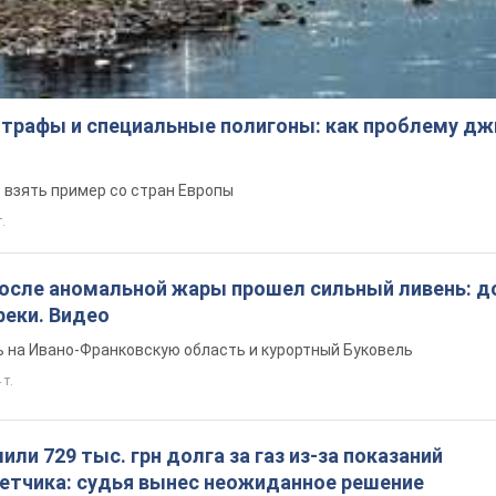
трафы и специальные полигоны: как проблему д
 взять пример со стран Европы
т.
после аномальной жары прошел сильный ливень: д
реки. Видео
 на Ивано-Франковскую область и курортный Буковель
 т.
ли 729 тыс. грн долга за газ из-за показаний
четчика: судья вынес неожиданное решение