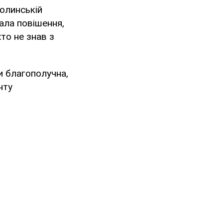
Волинській
вала повішення,
хто не знав з
ки благополучна,
нту