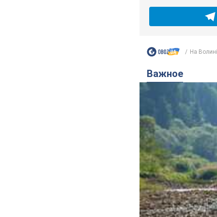
На Волині 
Важное