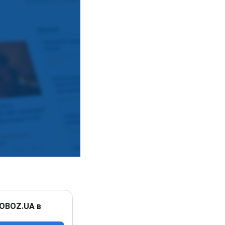
 OBOZ.UA в