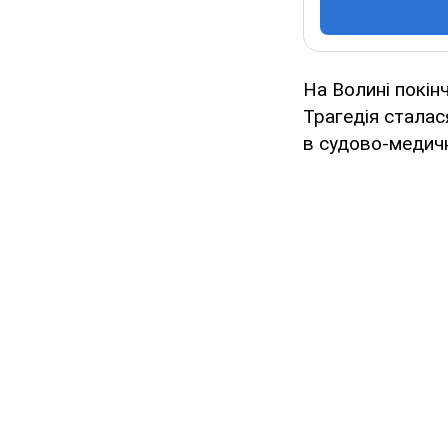
На Волині покін
Трагедія сталас
в судово-медичн