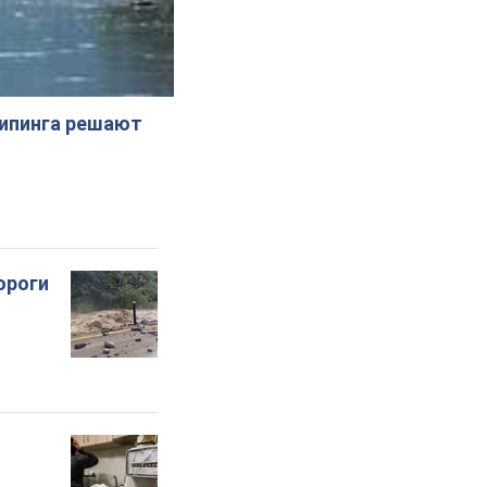
жипинга решают
ороги