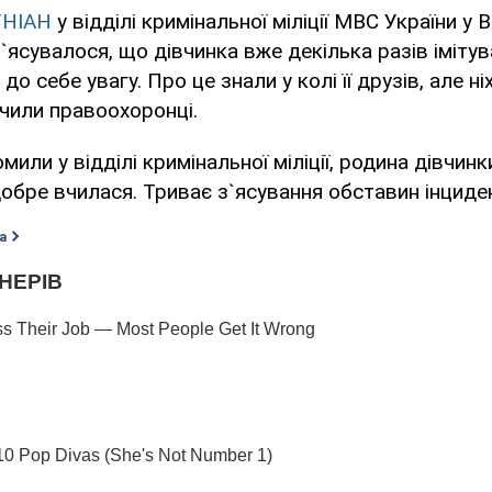
УНІАН
у відділі кримінальної міліції МВС України у 
з`ясувалося, що дівчинка вже декілька разів іміту
о себе увагу. Про це знали у колі її друзів, але ні
чили правоохоронці.
мили у відділі кримінальної міліції, родина дівчин
добре вчилася. Триває з`ясування обставин інциде
а