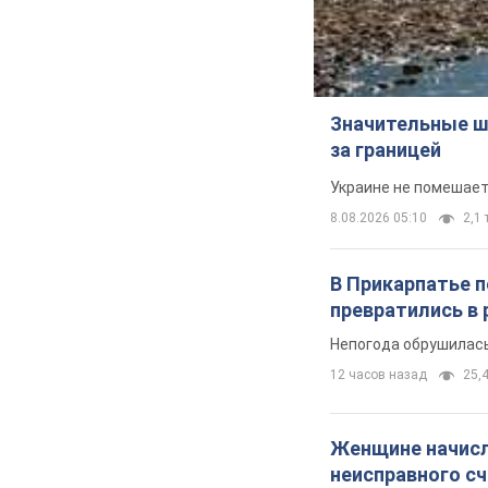
Значительные ш
за границей
Украине не помешает
8.08.2026 05:10
2,1 
В Прикарпатье 
превратились в 
Непогода обрушилась
12 часов назад
25,4
Женщине начисли
неисправного с