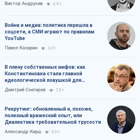
Виктор Андрусив
6,4 т.
Война и медиа: политика перешла в
соцсети, а СМИ играют по правилам
YouTube
Павел Казарин
3,4 т.
В плену собственных мифов: как
Константиновка стала главной
идеологической ловушкой для
российских оккупантов
Дмитрий Снегирев
7,0 т.
Рекрутинг: обновленный и, похоже,
полезный вражеский опыт, или
Диалектика требовательной трусости
Александр Кирш
5,9 т.