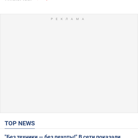
TOP NEWS
"Без техники — без пехоты!" В сети показали