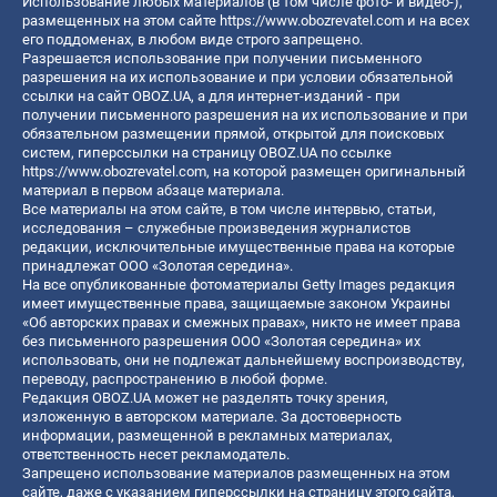
Использование любых материалов (в том числе фото- и видео-),
размещенных на этом сайте
https://www.obozrevatel.com
и на всех
его поддоменах, в любом виде строго запрещено.
Разрешается использование при получении письменного
разрешения на их использование и при условии обязательной
ссылки на сайт OBOZ.UA, а для интернет-изданий - при
получении письменного разрешения на их использование и при
обязательном размещении прямой, открытой для поисковых
систем, гиперссылки на страницу OBOZ.UA по ссылке
https://www.obozrevatel.com
, на которой размещен оригинальный
материал в первом абзаце материала.
Все материалы на этом сайте, в том числе интервью, статьи,
исследования – служебные произведения журналистов
редакции, исключительные имущественные права на которые
принадлежат ООО «Золотая середина».
На все опубликованные фотоматериалы Getty Images редакция
имеет имущественные права, защищаемые законом Украины
«Об авторских правах и смежных правах», никто не имеет права
без письменного разрешения ООО «Золотая середина» их
использовать, они не подлежат дальнейшему воспроизводству,
переводу, распространению в любой форме.
Редакция OBOZ.UA может не разделять точку зрения,
изложенную в авторском материале. За достоверность
информации, размещенной в рекламных материалах,
ответственность несет рекламодатель.
Запрещено использование материалов размещенных на этом
сайте, даже с указанием гиперссылки на страницу этого сайта,