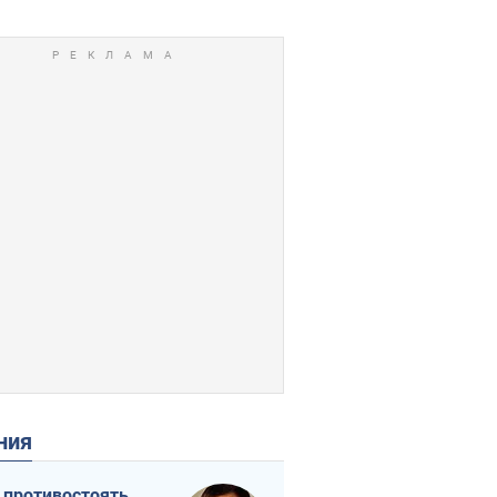
ения
 противостоять