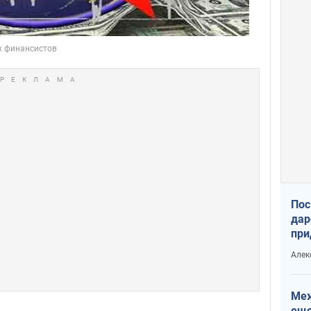
Пос
дар
при
Укр
Алек
Меж
еще