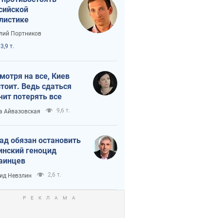
сийской
листике
лий Портников
3,9 т.
мотря на все, Киев
тоит. Ведь сдаться
чит потерять все
9,6 т.
а Айвазовская
ад обязан остановить
инский геноцид
аинцев
2,6 т.
ид Невзлин