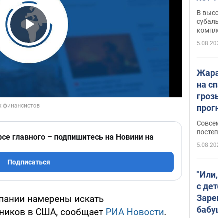
В выс
субаль
компл
Play Video
протяж
5.08.20
Жара
на с
гроз
прогн
ожид
Совсе
пого
постеп
рсе главного – подпишитесь на Новини на
5.08.20
Подписаться
"Или
с дет
Заре
пании намерены искать
бабу
ников в США, сообщает
РИА Новости
.