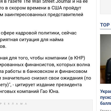
в газете The Wall Street Journal и на ее
что в скором времени в США пройдут
ем заинтересованных представителей
TO
 сфере кадровой политики, сейчас
риятная ситуация для найма
ов.
ная для того, чтобы компании (в КНР)
рованных финансистов, которых волна
ла работы в банковском и финансовом
зи значительно снизил свои ожидания (по
ту)", - цитирует издание президента
инговых компаний Гао Юна.
Укра
пуск
балл
пров
Глава 