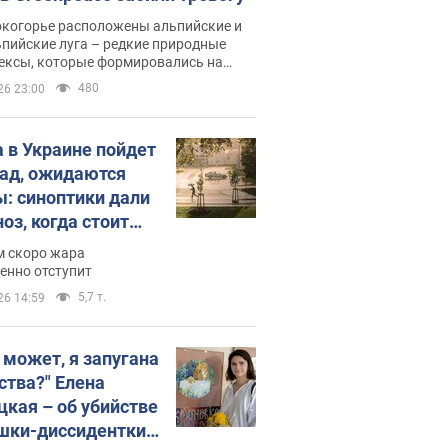
окогорье расположены альпийские и
пийские луга – редкие природные
ексы, которые формировались на
ении сотен лет
480
26 23:00
 в Украине пойдет
пад, ожидаются
ы: синоптики дали
оз, когда стоит
ать изменения
м скоро жара
ды
енно отступит
5,7 т.
26 14:59
, может, я запугана
ства?" Елена
цкая – об убийстве
шки-диссидентки