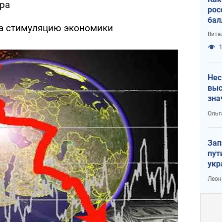
ара
рос
бал
на стимуляцию экономики
Вита
1
Нес
выс
зна
Ольг
Зап
пут
укр
Леон