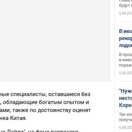
будут
5.08.20
В ию
реко
лодо
обна
В про
в живо
пораж
5.08.20
"Нуж
тные специалисты, оставшиеся без
нест
, обладающие богатым опытом и
Коре
ми, также по достоинству оценят
бизн
Так ил
ка Китая.
имею
получ
пом
6.08.20
йна Дэйли", на фоне растущего