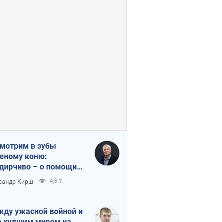
мотрим в зубы
еному коню:
дирчиво – о помощи
аине
4,8 т.
сандр Кирш
ду ужасной войной и
 худшим миром на