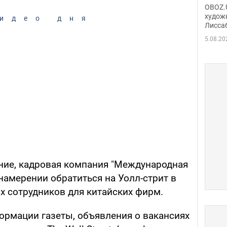
Аллы
OBOZ.U
сына
худож
идео дня
Лисса
Порт
деть
5.08.20
ание, кадровая компания "Международная
намерении обратиться на Уолл-стрит в
 сотрудников для китайских фирм.
ормации газеты, объявления о вакансиях