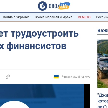
Война в Украине
Война Израиля и Ирана
VENETO
Россий
Важ
ет трудоустроить
х финансистов
Читати українською
"Джи
кото
лет":