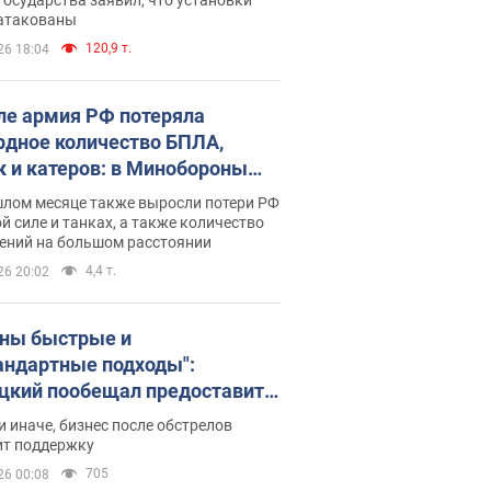
 атакованы
120,9 т.
26 18:04
ле армия РФ потеряла
рдное количество БПЛА,
к и катеров: в Минобороны
родовали статистику
шлом месяце также выросли потери РФ
й силе и танках, а также количество
ений на большом расстоянии
4,4 т.
26 20:02
ны быстрые и
андартные подходы":
цкий пообещал предоставить
есу приоритетный доступ к
и иначе, бизнес после обстрелов
щимся складским
ит поддержку
ещениям
705
26 00:08