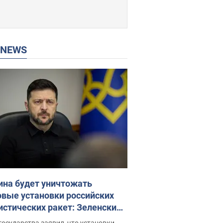
P NEWS
ина будет уничтожать
овые установки российских
истических ракет: Зеленский
ел заседание СНБО
государства заявил, что установки