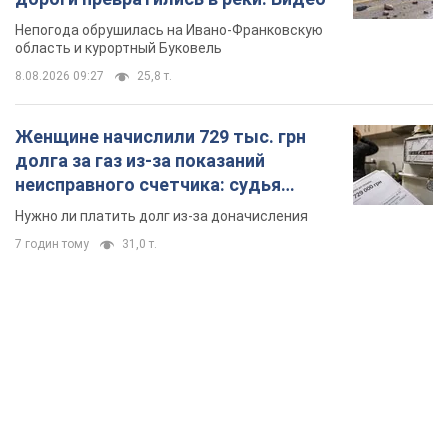
Непогода обрушилась на Ивано-Франковскую
область и курортный Буковель
8.08.2026 09:27
25,8 т.
Женщине начислили 729 тыс. грн
долга за газ из-за показаний
неисправного счетчика: судья
вынес неожиданное решение
Нужно ли платить долг из-за доначисления
7 годин тому
31,0 т.