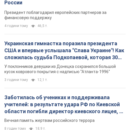
России
Президент поблагодарил европейских партнеров за
финансовую поддержку
4 години тому
46,5 т.
Украинская гимнастка поразила президента
США и впервые услышала "Слава Украине"! Как
сложилась судьба Подкопаевой, которая 30
лет назад завоевала "золото" Олимпиады
У поклонников девушки из Донецка сохранился большой
кусок коврового покрытия с надписью "Атланта-1996"
3 години тому
12,1 т.
Заботилась об учениках и поддерживала
учителей: в результате удара РФ по Киевской
области погибли директор киевского лицея, её
муж и внук
Вечная память жертвам российского террора
8 годин тому
18,9 т.