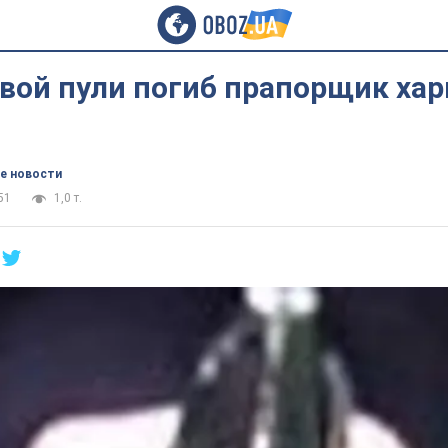
вой пули погиб прапорщик хар
е новости
51
1,0 т.