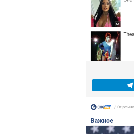
От резино
Важное