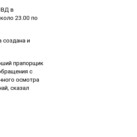
МВД в
коло 23.00 по
а создана и
арший прапорщик
обращения с
чного осмотра
ай, сказал