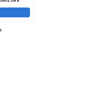
 OBOZ.UA в
й