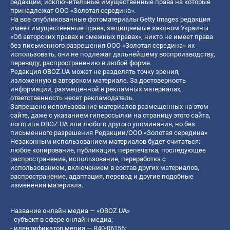
редакции, исключительные имущественные права на которые
принадлежат ООО «Золотая середина».
На все опубликованные фотоматериалы Getty Images редакция
имеет имущественные права, защищаемые законом Украины
«Об авторских правах и смежных правах», никто не имеет права
без письменного разрешения ООО «Золотая середина» их
использовать, они не подлежат дальнейшему воспроизводству,
переводу, распространению в любой форме.
Редакция OBOZ.UA может не разделять точку зрения,
изложенную в авторском материале. За достоверность
информации, размещенной в рекламных материалах,
ответственность несет рекламодатель.
Запрещено использование материалов размещенных на этом
сайте, даже с указанием гиперссылки на страницу этого сайта,
логотипа OBOZ.UA или любого другого упоминания, но без
письменного разрешения Редакции/ООО «Золотая середина»
Незаконным использованием материалов будет считаться:
любое копирование, публикация, перепечатка, последующее
распространение, использование, переработка с
использованием, включением в состав других материалов,
распространение, адаптация, перевод и другие подобные
изменения материала.
Название онлайн медиа — «OBOZ.UA»
- субъект в сфере онлайн медиа;
- идентификатор медиа — R40-06156;