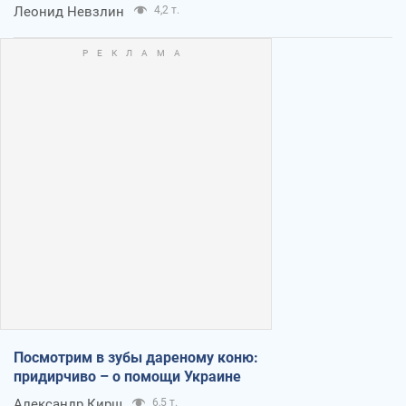
Леонид Невзлин
4,2 т.
Посмотрим в зубы дареному коню:
придирчиво – о помощи Украине
Александр Кирш
6,5 т.