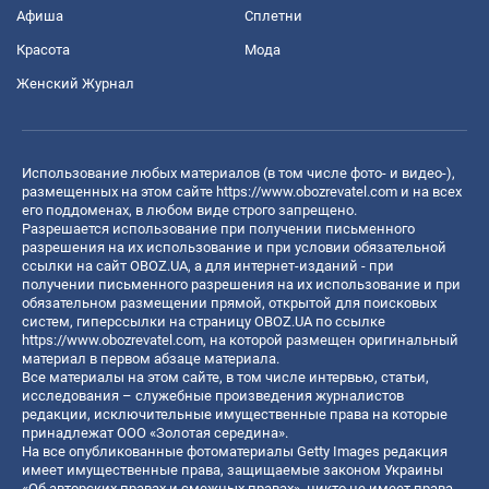
Афиша
Сплетни
Красота
Мода
Женский Журнал
Использование любых материалов (в том числе фото- и видео-),
размещенных на этом сайте
https://www.obozrevatel.com
и на всех
его поддоменах, в любом виде строго запрещено.
Разрешается использование при получении письменного
разрешения на их использование и при условии обязательной
ссылки на сайт OBOZ.UA, а для интернет-изданий - при
получении письменного разрешения на их использование и при
обязательном размещении прямой, открытой для поисковых
систем, гиперссылки на страницу OBOZ.UA по ссылке
https://www.obozrevatel.com
, на которой размещен оригинальный
материал в первом абзаце материала.
Все материалы на этом сайте, в том числе интервью, статьи,
исследования – служебные произведения журналистов
редакции, исключительные имущественные права на которые
принадлежат ООО «Золотая середина».
На все опубликованные фотоматериалы Getty Images редакция
имеет имущественные права, защищаемые законом Украины
«Об авторских правах и смежных правах», никто не имеет права