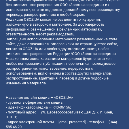
без письменного разрешения ООО «Золотая середина» их
использовать, они не подлежат дальнейшему воспроизводству,
переводу, распространению в любой форме.
Редакция OBOZ.UA может не разделять точку зрения,
изложенную в авторском материале. За достоверность
информации, размещенной в рекламных материалах,
ответственность несет рекламодатель.
Запрещено использование материалов размещенных на этом
сайте, даже с указанием гиперссылки на страницу этого сайта,
логотипа OBOZ.UA или любого другого упоминания, но без
письменного разрешения Редакции/ООО «Золотая середина»
Незаконным использованием материалов будет считаться:
любое копирование, публикация, перепечатка, последующее
распространение, использование, переработка с
использованием, включением в состав других материалов,
распространение, адаптация, перевод и другие подобные
изменения материала.
Название онлайн медиа — «OBOZ.UA»
- субъект в сфере онлайн медиа;
- идентификатор медиа — R40-06156;
- почтовый адрес — ул. Деревообрабатывающая, д. 7, г. Киев,
01013;
- адрес электронной почты —
[email protected]
; - телефон — (044)
585 46 20