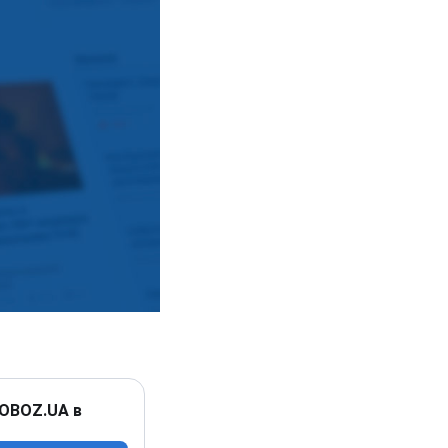
 OBOZ.UA в