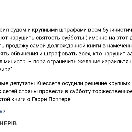
зил судом и крупными штрафами всем букинистич
ют нарушить святость субботы ( именно на этот 
ать продажу самой долгожданной книги в намеченн
ть обвинения и штрафовать всех, кто нарушит за
л министр. – пора ограничить желание израильтян
ира".
ные депутаты Кнессета осудили решение крупных
х сетей страны провести в субботу торжественно
той книги о Гарри Поттере.
а