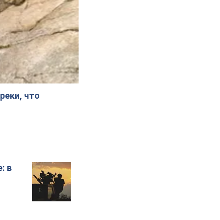
реки, что
: в