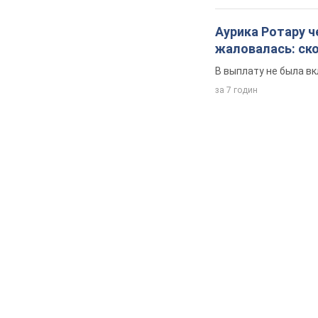
Аурика Ротару ч
жаловалась: ск
В выплату не была в
за 7 годин