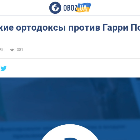
кие ортодоксы против Гарри П
25
381