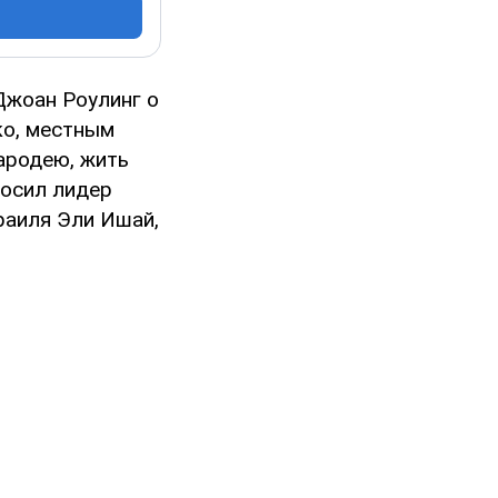
Джоан Роулинг о
ко, местным
ародею, жить
росил лидер
раиля Эли Ишай,