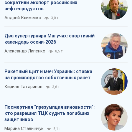
сократили экспорт российских
нефтепродуктов
Андрей Клименко
3,0 т.
Два супертурнира Магучих: спортивній
календарь осени-2026
Александр Липенко
8,5 т.
Ракетный щит и меч Украины: ставка
на производство собственных ракет
Кирилл Татаринов
3,6 т.
Посмертная "презумпция виновности":
кто разрешил ТЦК судить погибших
защитников
Марина Ставнійчук
8,1 т.