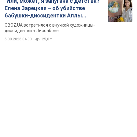
"Или, может, я запугана с детства?"
Елена Зарецкая – об убийстве
бабушки-диссидентки Аллы
Горской, критике сына Стуса и
OBOZ.UA встретился с внучкой художницы-
бегстве в Португалию с пятью
диссидентки в Лиссабоне
детьми
5.08.2026 04:00
25,8 т.