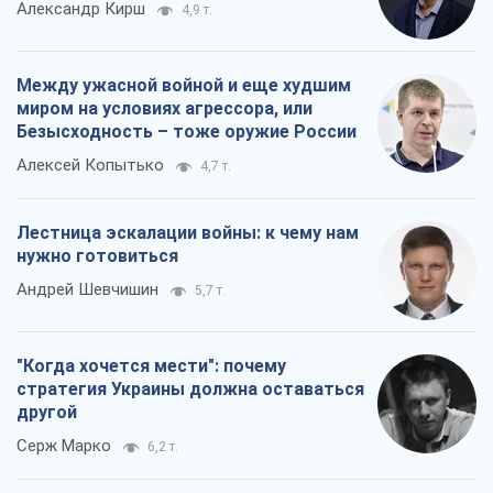
Александр Кирш
4,9 т.
Между ужасной войной и еще худшим
миром на условиях агрессора, или
Безысходность – тоже оружие России
Алексей Копытько
4,7 т.
Лестница эскалации войны: к чему нам
нужно готовиться
Андрей Шевчишин
5,7 т.
"Когда хочется мести": почему
стратегия Украины должна оставаться
другой
Серж Марко
6,2 т.