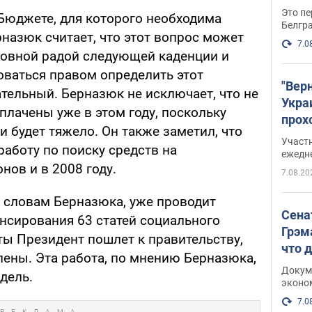
Это пе
Бюджете, для которого необходима
Белгр
назюк считает, что этот вопрос может
7.0
ховной радой следующей каденции и
ваться правом определить этот
"Вер
ательный. Берназюк не исключает, что не
Укра
плачены уже в этом году, поскольку
прох
 будет тяжело. Он также заметил, что
плак
Участ
аботу по поиску средств на
ежедн
нов и в 2008 году.
7.08.20
о словам Берназюка, уже проводит
Сена
нсирования 63 статей социального
Грэм
еты Президент пошлет к правительству,
что 
лены. Эта работа, по мнению Берназюка,
Докум
дель.
эконо
7.0