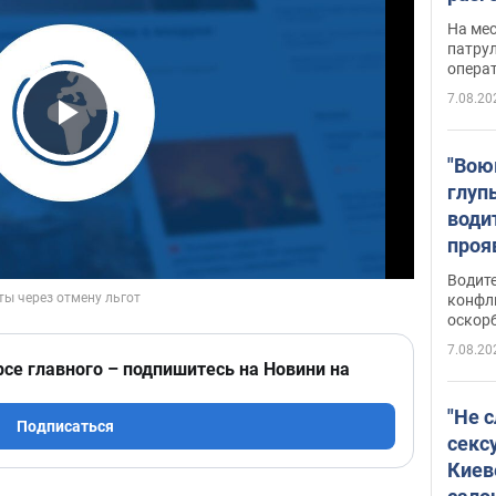
марш
На ме
адми
патрул
опера
Виде
7.08.20
Play Video
"Вою
глуп
води
проя
укра
Водите
попла
конфл
оскорб
Виде
7.08.20
рсе главного – подпишитесь на Новини на
"Не 
Подписаться
секс
Киев