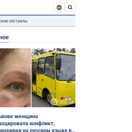
ские обстрелы
ное
ьвове женщина
воцировала конфликт,
оваривая на русском языке в