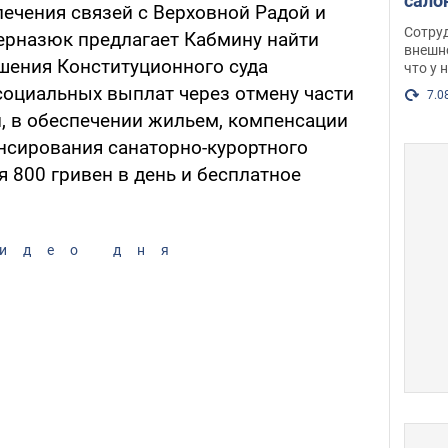
сало
ечения связей с Верховной Радой и
оско
Сотру
ерназюк предлагает Кабмину найти
посл
внешн
шения Конституционного суда
что у 
разг
социальных выплат через отмену части
Фото
7.0
и, в обеспечении жильем, компенсации
ансирования санаторно-курортного
я 800 гривен в день и бесплатное
идео дня