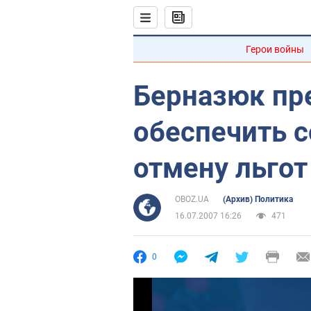
Герои войны
Берназюк пр
обеспечить 
отмену льгот
OBOZ.UA
(Архив) Политика
16.07.2007 16:26
471
0