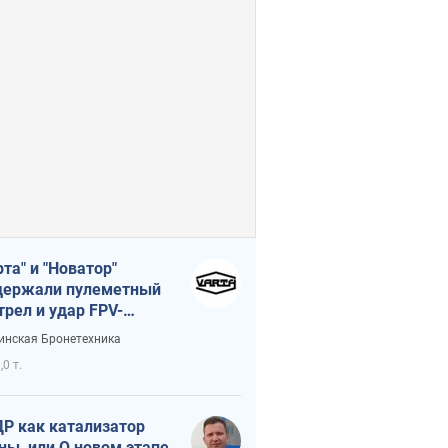
рта" и "Новатор"
ержали пулеметный
трел и удар FPV-
на, сохранив жизнь
инская Бронетехника
церу ВСУ
,0 т.
Р как катализатор
ны, или О новом этапе