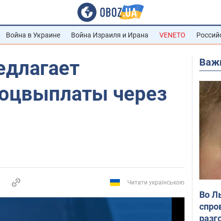
Война в Украине
Война Израиля и Ирана
VENETO
Россий
Важ
едлагает
соцвыплаты через
Читати українською
Во Л
спро
разг