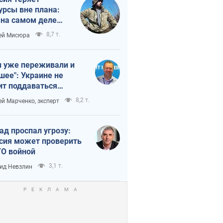
урсы вне плана:
 на самом деле
тует темп войны
8,7 т.
ей Мисюра
 уже переживали и
шее": Украине не
ит поддаваться
аянию из-за
8,2 т.
ей Марченко, эксперт
етного террора
ад проспал угрозу:
сия может проверить
О войной
3,1 т.
ид Невзлин