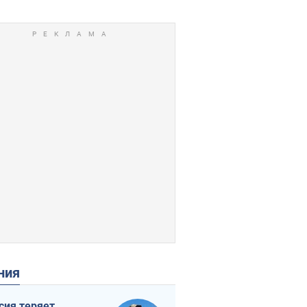
ения
сия теряет