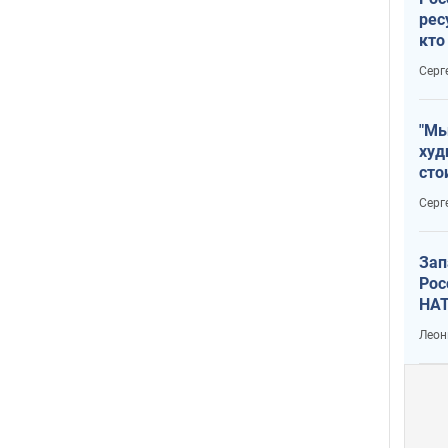
рес
кто
дик
Серг
"Мы
худ
сто
отч
Серг
рак
Зап
Рос
НАТ
Леон