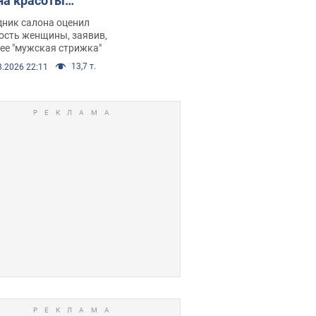
на красоты
рбил женщину
дник салона оценил
е химиотерапии,
ость женщины, заявив,
нее "мужская стрижка"
орелся скандал.
13,7 т.
8.2026 22:11