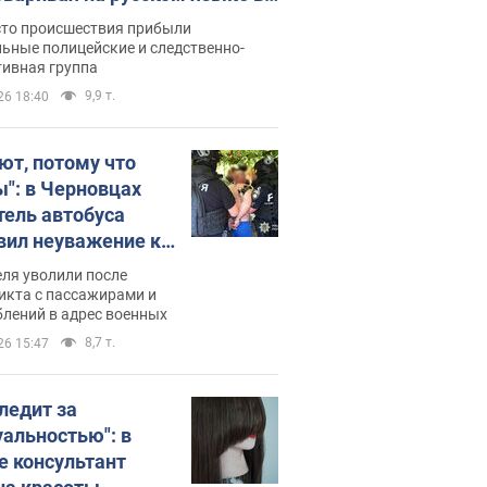
рутке: полиция составила
сто происшествия прибыли
нистративный протокол.
ьные полицейские и следственно-
тивная группа
о
9,9 т.
26 18:40
ют, потому что
ы": в Черновцах
тель автобуса
вил неуважение к
инским военным и
ля уволили после
тился за это.
икта с пассажирами и
лений в адрес военных
о
8,7 т.
26 15:47
следит за
уальностью": в
е консультант