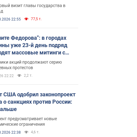
рвый визит главы государства в
ад
77,5 т.
8.2026 22:55
ните Федорова": в городах
ины уже 23-й день подряд
одят массовые митинги с
атами. Фото и видео
ники акций продолжают серию
евных протестов
2,2 т.
26 22:22
т США одобрил законопроект
а о санкциях против России:
дальше
ент предусматривает новые
мические ограничения
4,6 т.
8.2026 22:38