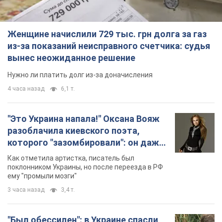
Женщине начислили 729 тыс. грн долга за газ
из-за показаний неисправного счетчика: судья
вынес неожиданное решение
Нужно ли платить долг из-за доначисления
4 часа назад
6,1 т.
"Это Украина напала!" Оксана Вояж
разоблачила киевского поэта,
которого "зазомбировали": он даже
русского не знал, а теперь хочет
Как отметила артистка, писатель был
геноцида украинцев
поклонником Украины, но после переезда в РФ
ему "промыли мозги"
3 часа назад
3,4 т.
"Был обессилен": в Украине спасли