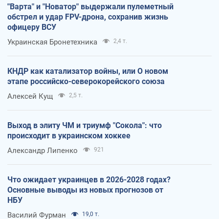
"Варта" и "Новатор" выдержали пулеметный
обстрел и удар FPV-дрона, сохранив жизнь
офицеру ВСУ
Украинская Бронетехника
2,4 т.
КНДР как катализатор войны, или О новом
этапе российско-северокорейского союза
Алексей Кущ
2,5 т.
Выход в элиту ЧМ и триумф "Сокола": что
происходит в украинском хоккее
Александр Липенко
921
Что ожидает украинцев в 2026-2028 годах?
Основные выводы из новых прогнозов от
НБУ
Василий Фурман
19,0 т.