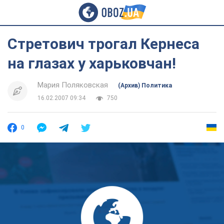
Стретович трогал Кернеса
на глазах у харьковчан!
Мария Поляковская
(Архив) Политика
16.02.2007 09:34
750
0