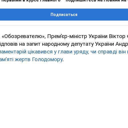
Подписаться
 «Обозревателю», Прем’єр-міністр України Вікто
ідповів на запит народному депутату України Анд
аментарій цікавився у глави уряду, чи справді ві
ам’яті жертв Голодомору
.