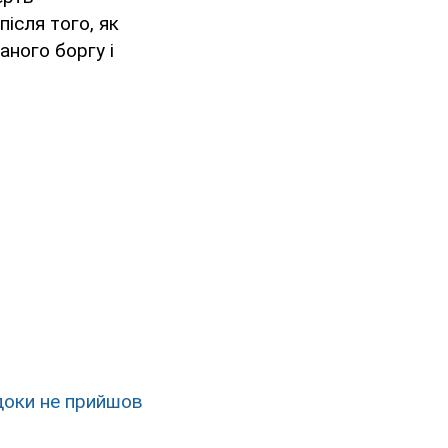
після того, як
аного боргу і
 доки не прийшов