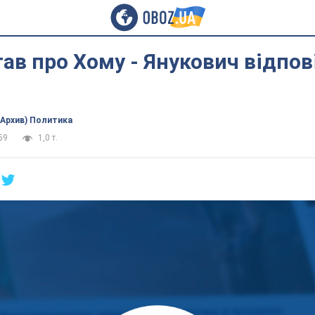
ав про Хому - Янукович відпов
(Архив) Политика
59
1,0 т.