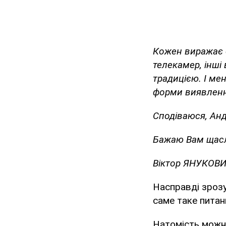
Кожен виражає с
телекамер, інші
традицією. І ме
форми виявленн
Сподіваюся, Анд
Бажаю Вам щасли
Віктор ЯНУКОВ
Насправді зрозу
саме таке питан
Натомість можн