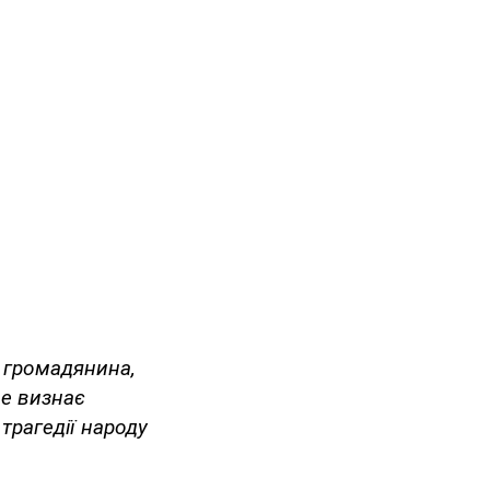
і громадянина,
не визнає
 трагедії народу