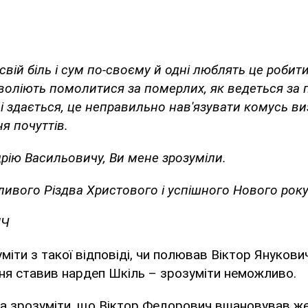
вій біль і сум по-своєму й одні люблять це робити
 воліють помолитися за померлих, як ведеться з
ні здається, це неправильно нав'язувати комусь в
я почуттів.
рію Васильовичу, Ви мене зрозуміли.
вого Різдва Христового і успішного Нового року
ИЧ
міти з такої відповіді, чи полював Віктор Янукови
ня ставив нардеп Шкіль – зрозуміти неможливо.
а зрозуміти, що Віктор Федорович вшановував ж