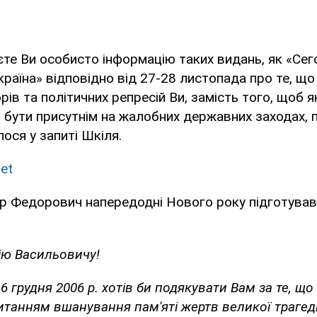
те Ви особисто інформацію таких видань, як «Сег
раїна» відповідно від 27-28 листопада про те, що 
ів та політичних репресій Ви, замість того, щоб я
и бути присутнім на жалобних державних заходах,
ося у запиті Шкіля.
et
р Федорович напередодні Нового року підготував
ю Васильовичу!
6 грудня 2006 р. хотів би подякувати Вам за те, щ
танням вшанування пам'яті жертв великої трагед