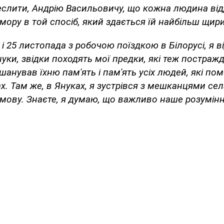
реслити, Андрію Васильовичу, що кожна людина ві
ору в той спосіб, який здається їй найбільш щир
і 25 листопада з робочою поїздкою в Білорусі, я в
уки, звідки походять мої предки, які теж постражд
шанував їхню пам'ять і пам'ять усіх людей, які по
ах. Там же, в Януках, я зустрівся з мешканцями се
змову. Знаєте, я думаю, що важливо наше розумінн