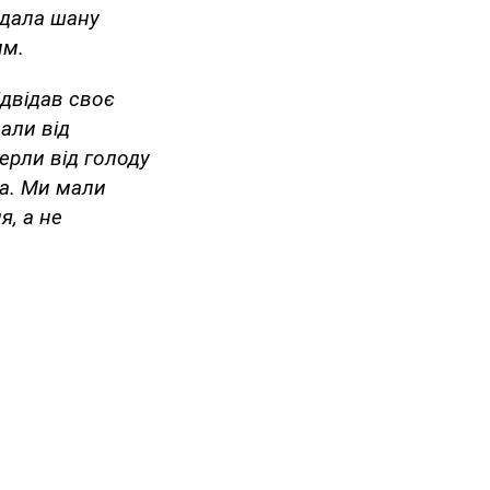
ддала шану
им.
ідвідав своє
али від
мерли від голоду
ла. Ми мали
я, а не