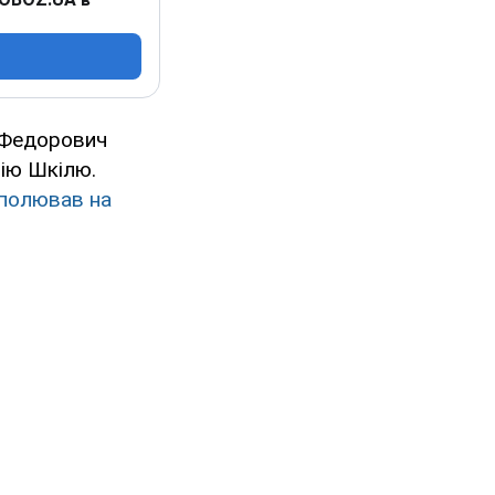
р Федорович
рію Шкілю.
н полював на