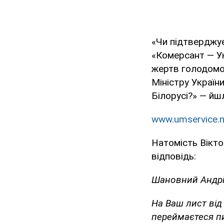
«Чи підтверджує
«Комерсант — Ук
жертв голодомор
Міністру Україн
Білорусі?» — йшл
www.umservice.n
Натомість Вікто
відповідь:
Шановний Андрі
На Ваш лист від 
переймаєтеся пи