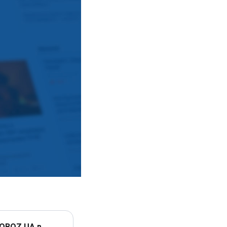
 OBOZ.UA в