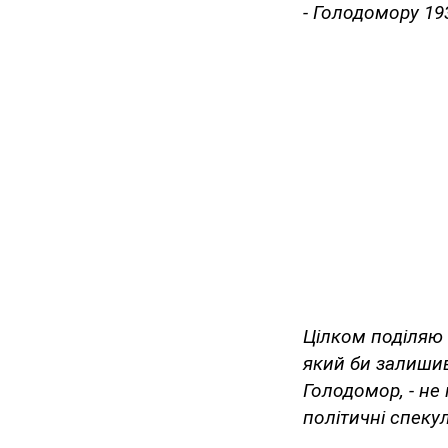
- Голодомору 193
Цілком поділяю 
який би залишив
Голодомор, - не 
політичні спекул