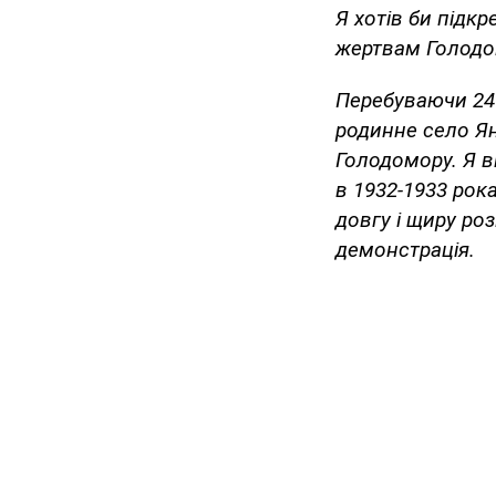
Я хотів би підк
жертвам Голодом
Перебуваючи 24 
родинне село Ян
Голодомору. Я в
в 1932-1933 рок
довгу і щиру ро
демонстрація.