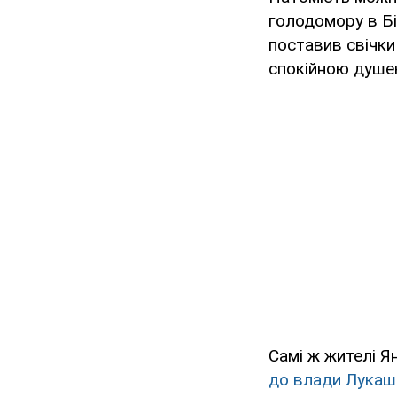
голодомору в Біл
поставив свічки
спокійною душею
Самі ж жителі 
до влади Лукаш