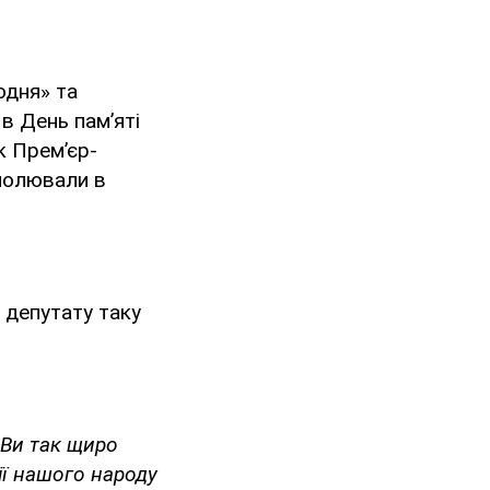
одня» та
в День пам’яті
к Прем’єр-
 полювали в
 депутату таку
о Ви так щиро
ії нашого народу