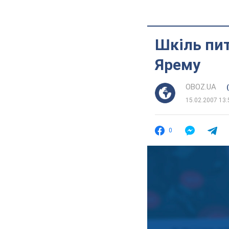
Шкіль пит
Ярему
OBOZ.UA
15.02.2007 13:
0