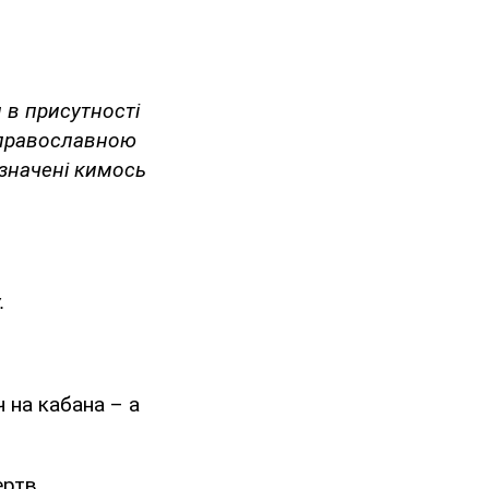
 в присутності
а православною
изначені кимось
.
ч на кабана – а
ертв