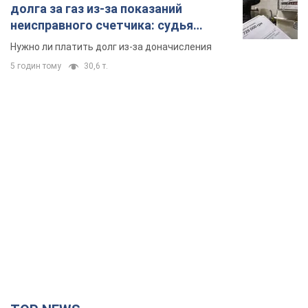
долга за газ из-за показаний
неисправного счетчика: судья
вынес неожиданное решение
Нужно ли платить долг из-за доначисления
5 годин тому
30,6 т.