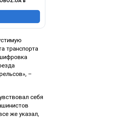
 OBOZ.UA в
устимую
та транспорта
сшифровка
оезда
 рельсов», –
чувствовал себя
машинистов
все же указал,