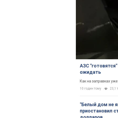
АЗС "готовятся"
ожидать
Как на заправках уж
10 годин тому
23,1 т
"Белый дом не 
приостановил с
долларов