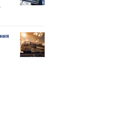
"
ения