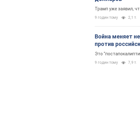
Трамп уже заявил, ч
9 годин тому
2,1 т.
Война меняет не
против российс
Это "постапокалипти
9 годин тому
7,9 т.