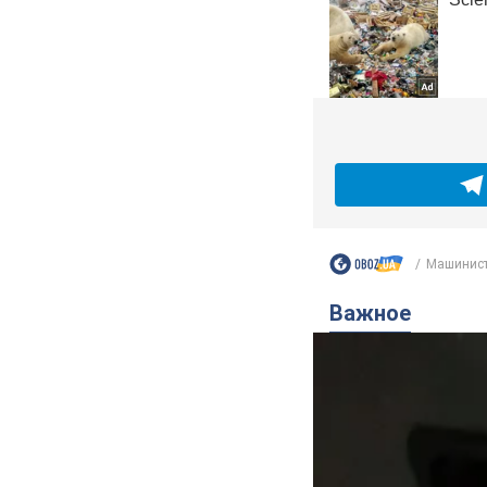
Машинист 
Важное