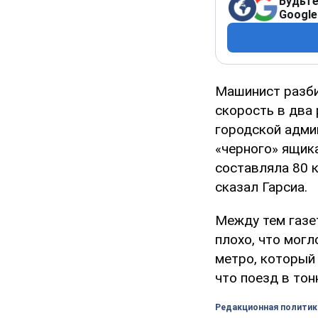
Будьте
Google
Машинист разби
скорость в два
городской адми
«черного» ящика
составляла 80 к
сказал Гарсиа.
Между тем газет
плохо, что мог
метро, который 
что поезд в то
Редакционная политик