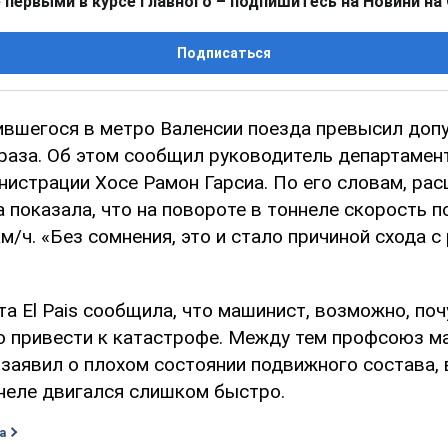
 первыми в курсе главного – подпишитесь на Новини на
Подписаться
вшегося в метро Валенсии поезда превысил доп
 раза. Об этом сообщил руководитель департамен
нистрации Хосе Рамон Гарсиа. По его словам, ра
 показала, что на повороте в тоннеле скорость п
м/ч. «Без сомнения, это и стало причиной схода с
а El Pais сообщила, что машинист, возможно, по
ло привести к катастрофе. Между тем профсоюз 
заявил о плохом состоянии подвижного состава, 
ннеле двигался слишком быстро.
а