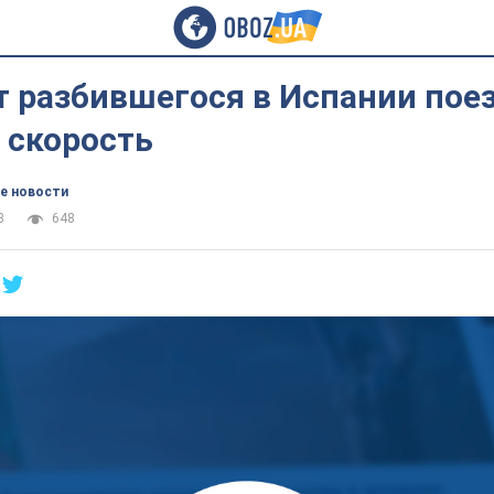
 разбившегося в Испании пое
 скорость
е новости
8
648