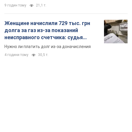
9 годин тому
21,1 т.
Женщине начислили 729 тыс. грн
долга за газ из-за показаний
неисправного счетчика: судья
вынес неожиданное решение
Нужно ли платить долг из-за доначисления
4 години тому
30,5 т.