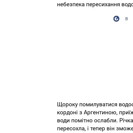
небезпека пересихання водо
В
Щороку помилуватися водос
кордоні з Аргентиною, приї
води помітно ослабли. Річка
пересохла, і тепер він змож