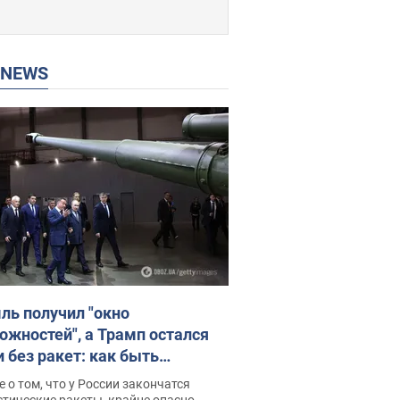
P NEWS
ль получил "окно
ожностей", а Трамп остался
и без ракет: как быть
ине? Интервью с Мельником
 о том, что у России закончатся
тические ракеты, крайне опасно,