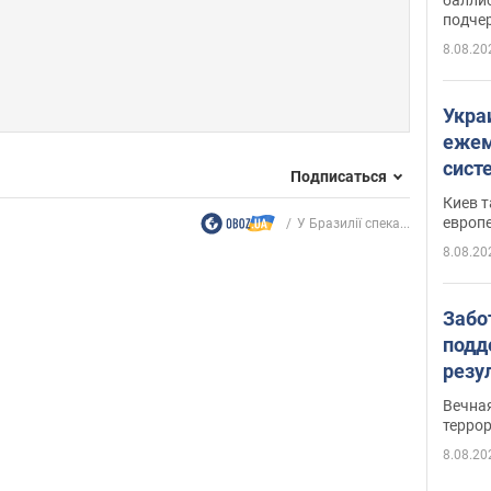
подче
8.08.20
Укра
ежем
сист
Подписаться
Зеле
Киев т
европ
У Бразилії спека...
8.08.20
Забо
подд
резу
обла
Вечна
киев
терро
8.08.20