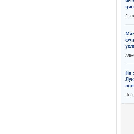
инт
цин
или
Викт
Тра
Мин
фун
усл
вое
Алек
Ни 
Лук
нов
Игар