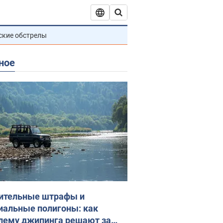
ские обстрелы
ное
ительные штрафы и
иальные полигоны: как
лему джипинга решают за