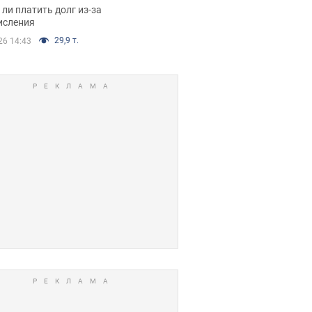
я вынес
ли платить долг из-за
иданное решение
исления
29,9 т.
26 14:43