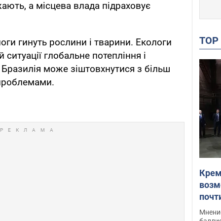
ають, а місцева влада підраховує
TO
логи гинуть рослини і тварини. Екологи
 ситуації глобальне потепління і
Бразилія може зіштовхнутися з більш
проблемами.
Крем
возм
почт
Укра
Мнение
баллис