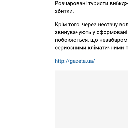
Розчаровані туристи виїждж
збитки.
Крім того, через нестачу во
звинувачують у сформованій
побоюються, що незабаром 
серйозними кліматичними 
http://gazeta.ua/