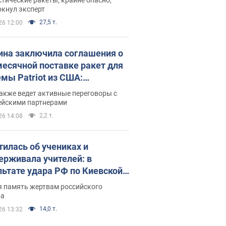
ркнул эксперт
27,5 т.
26 12:00
ина заключила соглашения о
есячной поставке ракет для
емы Patriot из США:
нский раскрыл подробности
акже ведет активные переговоры с
ейскими партнерами
2,2 т.
26 14:08
тилась об учениках и
ерживала учителей: в
льтате удара РФ по Киевской
сти погибли директор
я память жертвам российского
ского лицея, её муж и внук
ра
14,0 т.
26 13:32