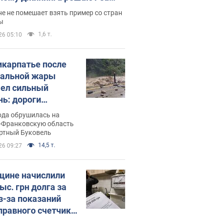
ицей
е не помешает взять пример со стран
ы
1,6 т.
26 05:10
икарпатье после
альной жары
ел сильный
нь: дороги
ратились в реки.
ода обрушилась на
о
-Франковскую область
ортный Буковель
14,5 т.
26 09:27
ине начислили
ыс. грн долга за
из-за показаний
правного счетчика: