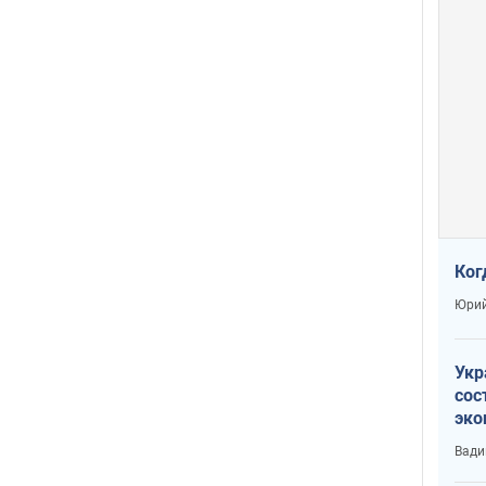
Ког
Юрий
Укр
сос
эко
Ест
Вади
тун