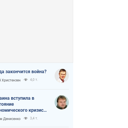
да закончится война?
4,0 т.
 Христензен
аина вступила в
тояние
номического кризиса.
ь ли свет в конце
3,4 т.
м Денисенко
неля?