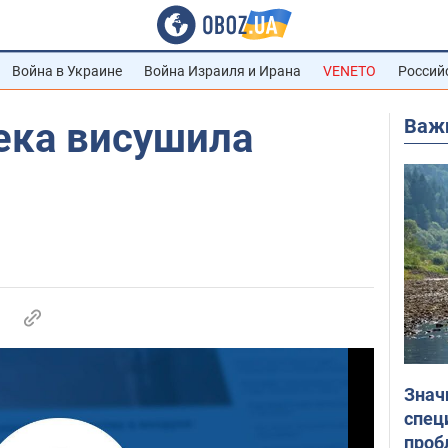
Война в Украине
Война Израиля и Ирана
VENETO
Россий
Важ
пека висушила
Знач
спец
проб