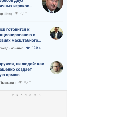
ересов двух
ичных игроков
 тайный план
6,3 т.
ор Швец
мпа и Путина?
ск готовится к
кционированию в
овиях масштабного
нного кризиса
12,0 т.
сандр Левченко
оружия, ни людей: как
ашенко создает
ую армию
8,2 т.
 Тышкевич