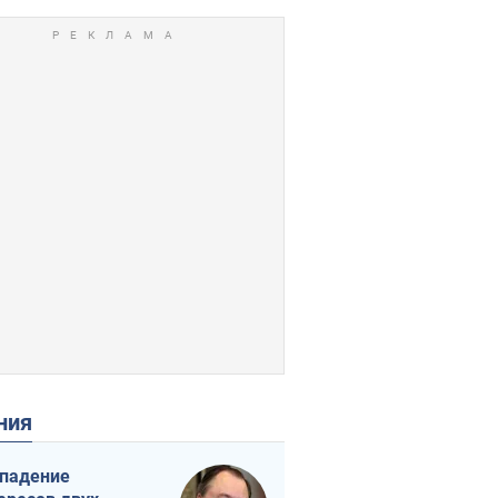
ения
падение