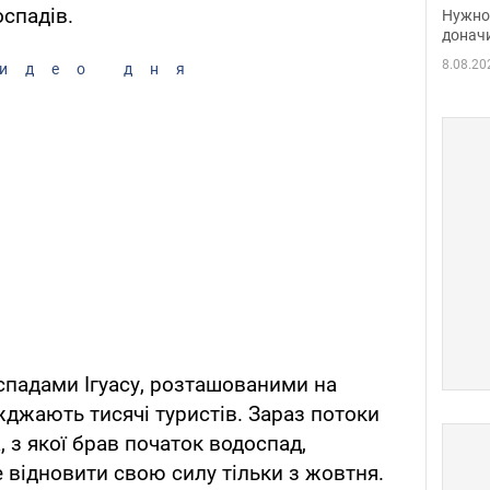
судь
спадів.
Нужно 
неож
донач
8.08.20
идео дня
падами Ігуасу, розташованими на
жджають тисячі туристів. Зараз потоки
, з якої брав початок водоспад,
е відновити свою силу тільки з жовтня.