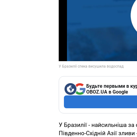
Будьте первыми в ку
OBOZ.UA в Google
У Бразилії - найсильніша за 
Південно-Східній Азії зливи