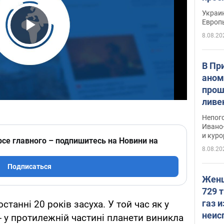
гран
Украин
Европ
8.08.20
Play Video
В Пр
аном
прош
ливе
прев
Непог
Виде
Ивано
и кур
рсе главного – подпишитесь на Новини на
8.08.20
Подписаться
Женщ
729 т
газ 
останні 20 років засуха. У той час як у
неис
 - у протилежній частині планети виникла