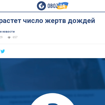
 растет число жертв дождей
е новости
29
657