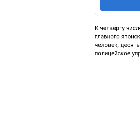
К четвергу чис
главного японс
человек, десят
полицейское уп