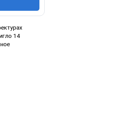
фектурах
игло 14
вное