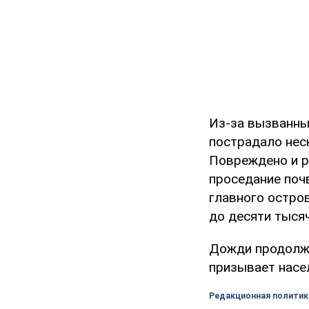
Из-за вызванны
пострадало нес
Повреждено и р
проседание почв
главного остро
до десяти тысяч
Дожди продолжа
призывает насе
Редакционная политик