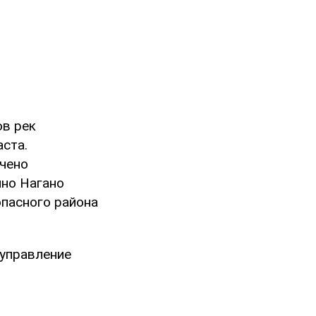
ов рек
аста.
ечено
нно Нагано
опасного района
 управление