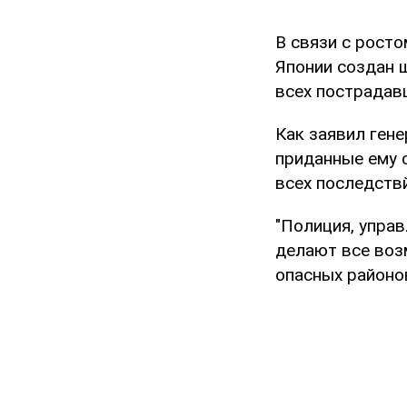
В связи с рост
Японии создан 
всех пострадав
Как заявил гене
приданные ему 
всех последствй
"Полиция, упра
делают все воз
опасных районов"