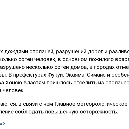
х дождями оползней, разрушений дорог и разлив
колько сотен человек, в основном пожилого возр
азрушено несколько сотен домов, в городах отм
ы. В префектурах Фукуи, Окаяма, Симанэ и особе
ва Хонсю властям пришлось отселить из оползне
 человек.
ются, в связи с чем Главное метеорологическое
ление соблюдать повышенную осторожность.
а