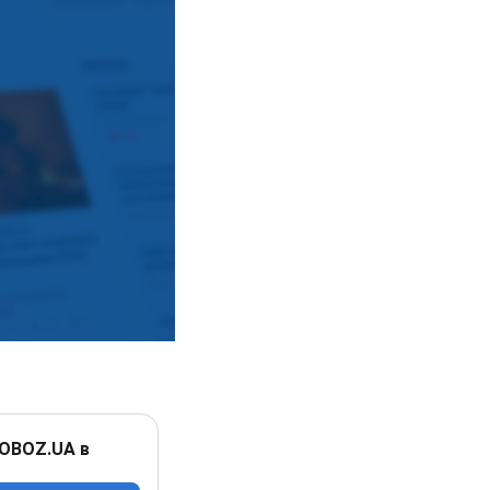
 OBOZ.UA в