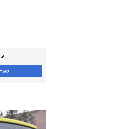
и!
ться