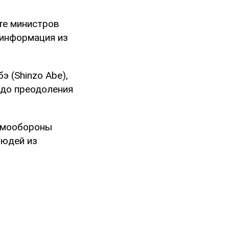
те министров
 информация из
 (Shinzo Abe),
 до преодоления
самообороны
людей из