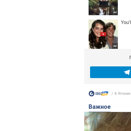
В Японии 
Важное