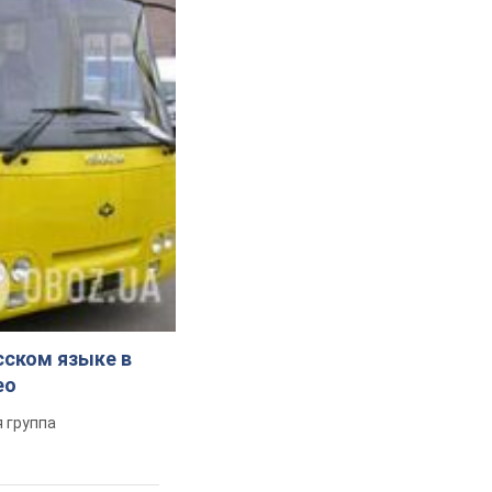
сском языке в
ео
 группа