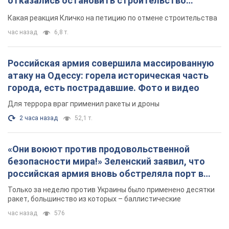
отказались остановить строительство
небоскреба "московского верующего"
Какая реакция Кличко на петицию по отмене строительства
час назад
6,8 т.
Российская армия совершила массированную
атаку на Одессу: горела историческая часть
города, есть пострадавшие. Фото и видео
Для террора враг применил ракеты и дроны
2 часа назад
52,1 т.
«Они воюют против продовольственной
безопасности мира!» Зеленский заявил, что
российская армия вновь обстреляла порт в
Одессе
Только за неделю против Украины было применено десятки
ракет, большинство из которых – баллистические
час назад
576