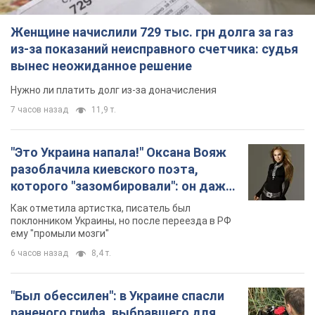
Женщине начислили 729 тыс. грн долга за газ
из-за показаний неисправного счетчика: судья
вынес неожиданное решение
Нужно ли платить долг из-за доначисления
7 часов назад
11,9 т.
"Это Украина напала!" Оксана Вояж
разоблачила киевского поэта,
которого "зазомбировали": он даже
русского не знал, а теперь хочет
Как отметила артистка, писатель был
геноцида украинцев
поклонником Украины, но после переезда в РФ
ему "промыли мозги"
6 часов назад
8,4 т.
"Был обессилен": в Украине спасли
раненого грифа, выбравшего для