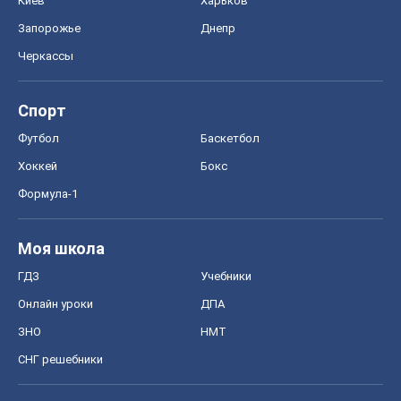
Киев
Харьков
Запорожье
Днепр
Черкассы
Спорт
Футбол
Баскетбол
Хоккей
Бокс
Формула-1
Моя школа
ГДЗ
Учебники
Онлайн уроки
ДПА
ЗНО
НМТ
СНГ решебники