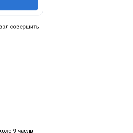
овал совершить
коло 9 часлв