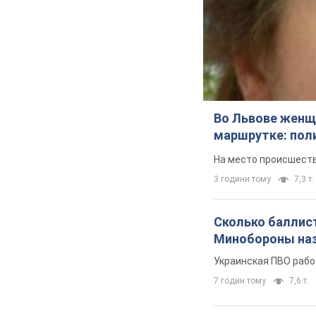
Во Львове женщи
маршрутке: пол
На место происшеств
3 години тому
7,3 т.
Сколько баллист
Минобороны наз
Украинская ПВО рабо
7 годин тому
7,6 т.