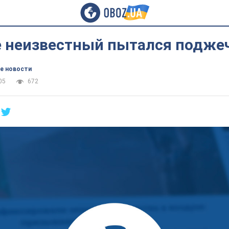
е неизвестный пытался подже
е новости
05
672