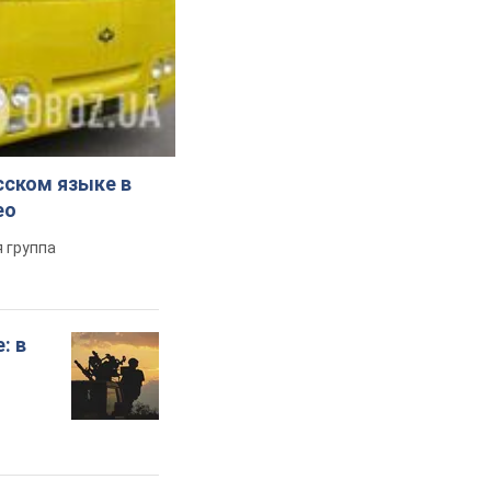
сском языке в
ео
 группа
: в