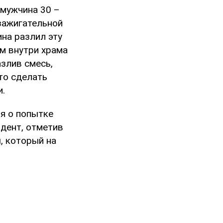
 мужчина 30 –
 зажигательной
на разлил эту
ем внутри храма
азлив смесь,
то сделать
и.
ия о попытке
дент, отметив
ы, который на