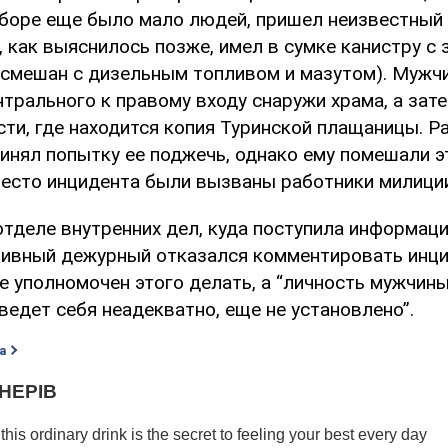
Соборе еще было мало людей, пришел неизвестный
, как выяснилось позже, имел в сумке канистру с
 смешан с дизельным топливом и мазутом). Мужчи
трального к правому входу снаружи храма, а зат
сти, где находится копия Туринской плащаницы. Р
инял попытку ее поджечь, однако ему помешали э
место инцидента были вызваны работники милици
отделе внутренних дел, куда поступила информац
тивный дежурный отказался комментировать инци
не уполномочен этого делать, а “личность мужчин
едет себя неадекватно, еще не установлено”.
а