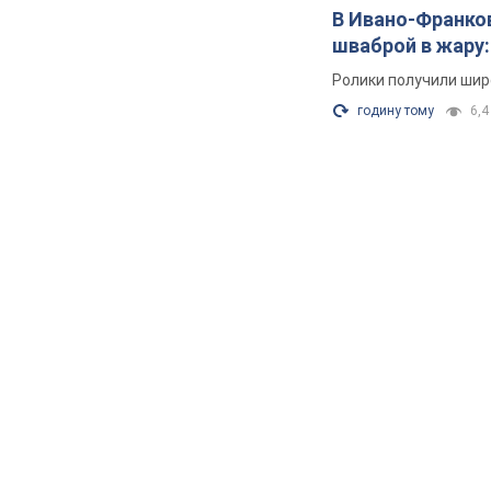
В Ивано-Франков
шваброй в жару:
Ролики получили шир
годину тому
6,4 