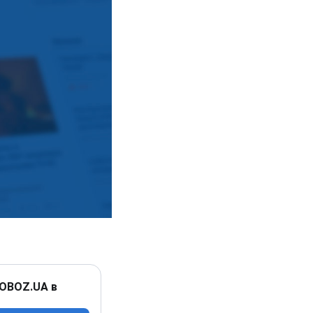
 OBOZ.UA в