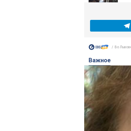
Во Львове
Важное