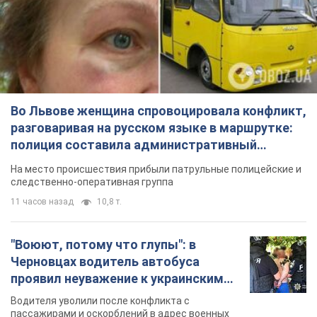
Во Львове женщина спровоцировала конфликт,
разговаривая на русском языке в маршрутке:
полиция составила административный
протокол. Видео
На место происшествия прибыли патрульные полицейские и
следственно-оперативная группа
11 часов назад
10,8 т.
"Воюют, потому что глупы": в
Черновцах водитель автобуса
проявил неуважение к украинским
военным и поплатился за это.
Водителя уволили после конфликта с
Видео
пассажирами и оскорблений в адрес военных