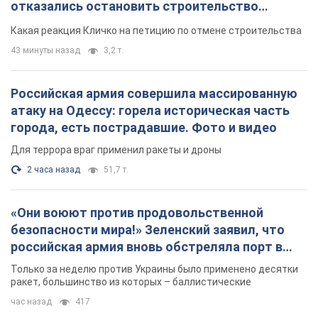
отказались остановить строительство
небоскреба "московского верующего"
Какая реакция Кличко на петицию по отмене строительства
43 минуты назад
3,2 т.
Российская армия совершила массированную
атаку на Одессу: горела историческая часть
города, есть пострадавшие. Фото и видео
Для террора враг применил ракеты и дроны
2 часа назад
51,7 т.
«Они воюют против продовольственной
безопасности мира!» Зеленский заявил, что
российская армия вновь обстреляла порт в
Одессе
Только за неделю против Украины было применено десятки
ракет, большинство из которых – баллистические
час назад
417