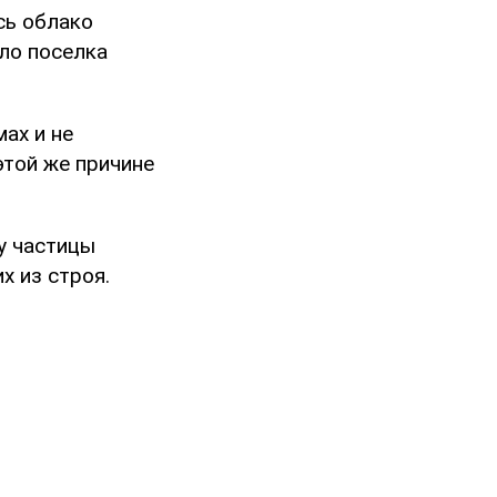
сь облако
ло поселка
ах и не
этой же причине
у частицы
х из строя.