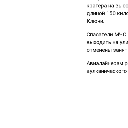
кратера на выс
длиной 150 кил
Ключи.
Спасатели МЧС 
выходить на ули
отменены заняти
Авиалайнерам р
вулканического 