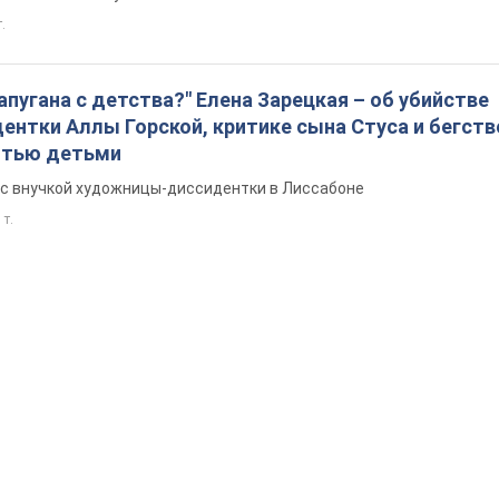
т.
запугана с детства?" Елена Зарецкая – об убийстве
нтки Аллы Горской, критике сына Стуса и бегств
ятью детьми
с внучкой художницы-диссидентки в Лиссабоне
 т.