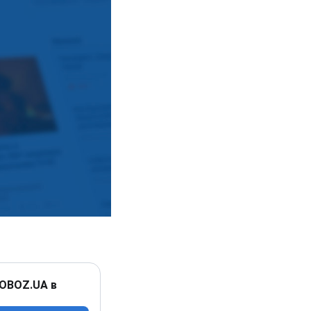
 OBOZ.UA в