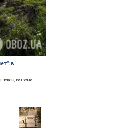
ет": в
мплексы, которые
и