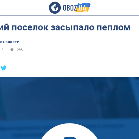
ий поселок засыпало пеплом
е новости
17
666