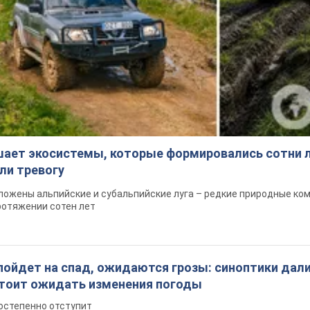
шает экосистемы, которые формировались сотни л
ли тревогу
ложены альпийские и субальпийские луга – редкие природные ко
ротяжении сотен лет
пойдет на спад, ожидаются грозы: синоптики дал
 стоит ожидать изменения погоды
остепенно отступит