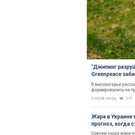
"Джипинг разру
Greenpeace заби
В высокогорье распо
формировались на п
6 часов назад
519
Жара в Украине 
прогноз, когда
Совсем скоро жара п