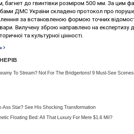
, багнет до гвинтівки розміром 500 мм. За цим ф
бами ДМС України складено протокол про поруше
вленння за встановленою формою точних відомос
вари. Вилучену зброю направлено на експертизу 
оричної та культурної цінності.
а