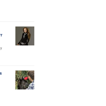
ет
му
я