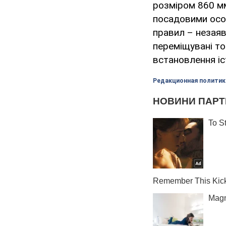
розміром 860 мм
посадовими осо
правил – незая
переміщувані то
встановлення іст
Редакционная политик