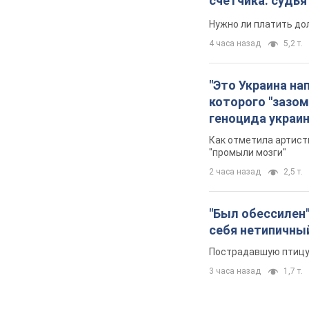
счетчика: судь
Нужно ли платить до
4 часа назад
5,2 т.
"Это Украина на
которого "зазом
геноцида украи
Как отметила артистк
"промыли мозги"
2 часа назад
2,5 т.
"Был обессилен"
себя нетипичны
Пострадавшую птицу 
3 часа назад
1,7 т.