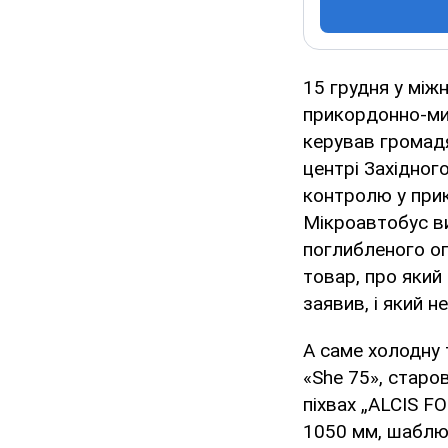
15 грудня у між
прикордонно-ми
керував громадя
центрі Західног
контролю у прик
Мікроавтобус в
поглибленого ог
товар, про який
заявив, і який 
А саме холодну 
«She 75», стар
піхвах „ALCIS F
1050 мм, шаблю