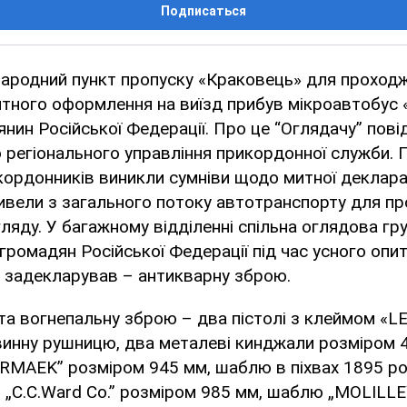
Подписаться
народний пункт пропуску «Краковець» для проход
тного оформлення на виїзд прибув мікроавтобус 
нин Російської Федерації. Про це “Оглядачу” пові
о регіонального управління прикордонної служби. П
ордонників виникли сумніви щодо митної декларац
ивели з загального потоку автотранспорту для п
ляду. У багажному відділенні спільна оглядова гр
 громадян Російської Федерації під час усного опи
не задекларував – антикварну зброю.
та вогнепальну зброю – два пістолі з клеймом «L
овинну рушницю, два металеві кинджали розміром 
ORMAEK” розміром 945 мм, шаблю в піхвах 1895 р
 „C.C.Ward Co.” розміром 985 мм, шаблю „MOLIL