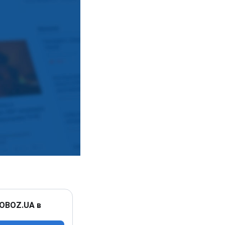
 OBOZ.UA в