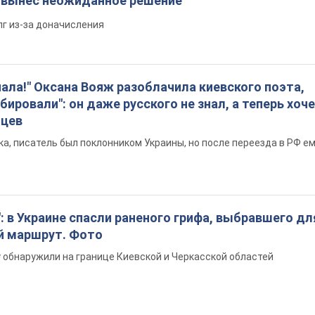
я вынес неожиданное решение
лг из-за доначисления
пала!" Оксана Вояж разоблачила киевского поэта,
бировали": он даже русского не знал, а теперь хоч
нцев
а, писатель был поклонником Украины, но после переезда в РФ е
: в Украине спасли раненого грифа, выбравшего дл
й маршрут. Фото
обнаружили на границе Киевской и Черкасской областей