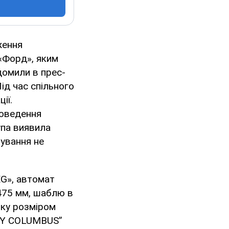
ження
«Форд», яким
домили в прес-
ід час спільного
ії.
роведення
упа виявила
тування не
EG», автомат
475 мм, шаблю в
оку розміром
LEY COLUMBUS”