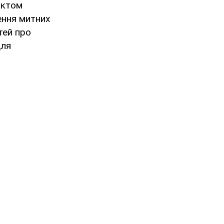
актом
ння митних
тей про
для