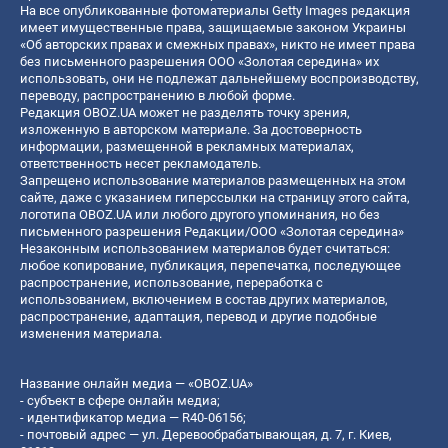
На все опубликованные фотоматериалы Getty Images редакция
имеет имущественные права, защищаемые законом Украины
«Об авторских правах и смежных правах», никто не имеет права
без письменного разрешения ООО «Золотая середина» их
использовать, они не подлежат дальнейшему воспроизводству,
переводу, распространению в любой форме.
Редакция OBOZ.UA может не разделять точку зрения,
изложенную в авторском материале. За достоверность
информации, размещенной в рекламных материалах,
ответственность несет рекламодатель.
Запрещено использование материалов размещенных на этом
сайте, даже с указанием гиперссылки на страницу этого сайта,
логотипа OBOZ.UA или любого другого упоминания, но без
письменного разрешения Редакции/ООО «Золотая середина»
Незаконным использованием материалов будет считаться:
любое копирование, публикация, перепечатка, последующее
распространение, использование, переработка с
использованием, включением в состав других материалов,
распространение, адаптация, перевод и другие подобные
изменения материала.
Название онлайн медиа — «OBOZ.UA»
- субъект в сфере онлайн медиа;
- идентификатор медиа — R40-06156;
- почтовый адрес — ул. Деревообрабатывающая, д. 7, г. Киев,